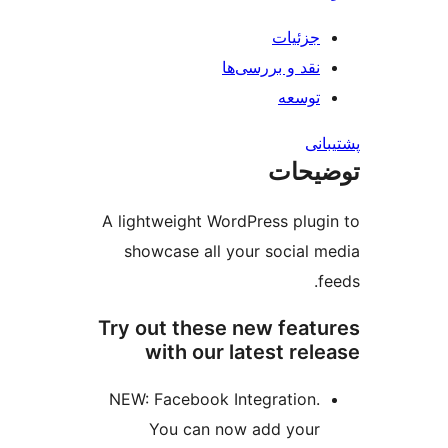
ات
و بررسی‌ها
ه
ت
A lightweight WordPress 
showcase all your soc
Try out these new f
with our latest
NEW: Facebook Integrat
You can now add 