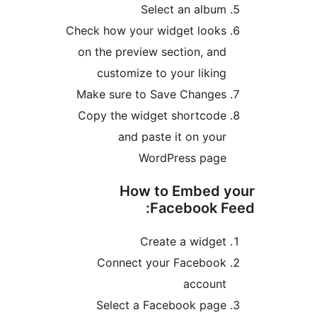
Select an a
Check how your widget l
on the preview section,
customize to your li
Make sure to Save Cha
Copy the widget short
and paste it on 
WordPress p
How to Embe
Faceboo
Create a wi
Connect your Faceb
acco
Select a Facebook 