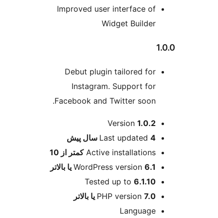
Improved user interfac
Widget Bui
Debut plugin tailored
Instagram. Support
Facebook and Twitter s
ت
Version
1
Last updat
پیش
Active installat
کمتر از 10
WordPress versio
Tested up to
6.
PHP versio
Langu