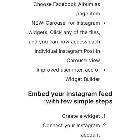
Choose Facebook Album
page i
NEW: Carousel for Insta
widgets. Click any of the ti
and you can now access 
individual Instagram Pos
Carousel v
Improved user interfac
Widget Bui
Embed your Instagr
with few simple
Create a wi
Connect your Insta
acco