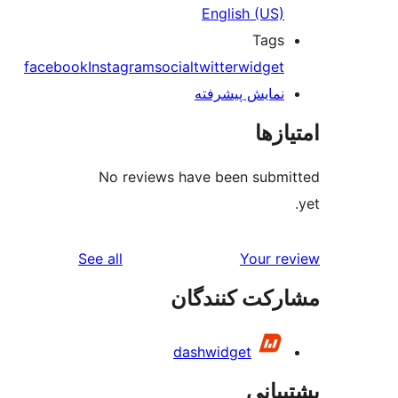
English 
T
facebook
Instagram
social
twitter
wid
ش پیشرفته
No reviews have been s
reviews
See all
Yo
 کنندگان
dashwidget
ی