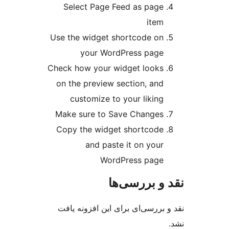
Select Page Feed as 
Use the widget shortcod
your WordPress 
Check how your widget l
on the preview section,
customize to your li
Make sure to Save Cha
Copy the widget short
and paste it on 
WordPress p
ررسی‌ها
ی‌ای برای این افزونه یافت