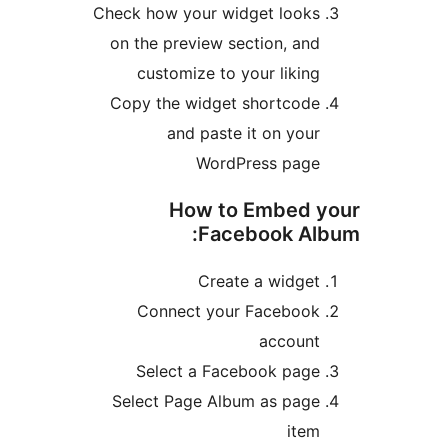
Check how your widget l
on the preview section,
customize to your li
Copy the widget short
and paste it on 
WordPress p
How to Embe
Facebook
Create a wi
Connect your Faceb
acco
Select a Facebook 
Select Page Album as 