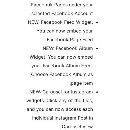
Facebook Pages under 
selected Facebook Acco
NEW: Facebook Feed Wid
You can now embed y
Facebook Page F
NEW: Facebook Al
Widget. You can now em
your Facebook Album F
Choose Facebook Album
page i
NEW: Carousel for Insta
widgets. Click any of the ti
and you can now access 
individual Instagram Pos
Carousel v