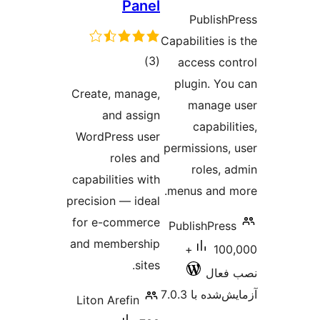
Panel
ها
Pub
Capabilit
مجموع
)
(3
acces
امتیازها
plugin
Create, manage,
man
and assign
cap
WordPress user
permissi
roles and
rol
capabilities with
menus a
precision — ideal
for e-commerce
Publish
and membership
100,000+
sites.
 7.0.3
Liton Arefin