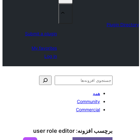
Submit a plugin
My favorites
Log in
Commu
Commer
زونه:
user role editor