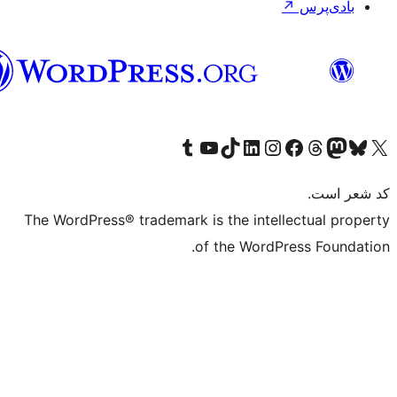
فارسی
(افغانستان)
Visit 
The WordPress® tr