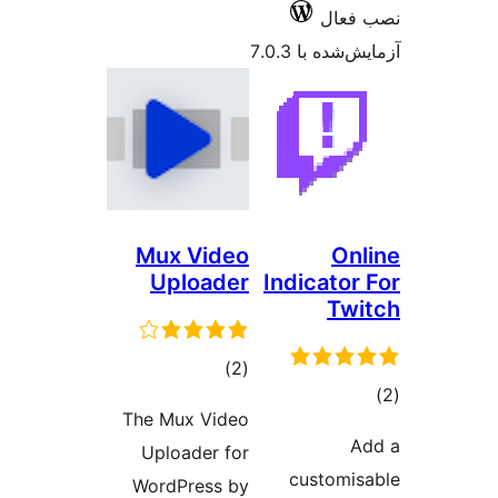
Mux
Up
The M
Uplo
Word