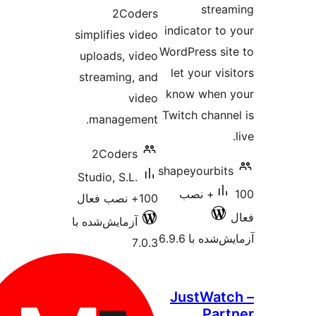
simplif
uploa
stream
man
2Co
Studio,
ش‌شده با