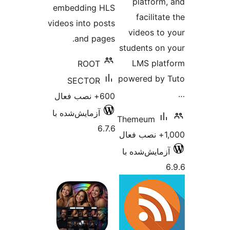
embedd
videos i
a
SE
ش‌شده با