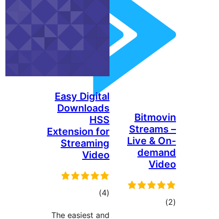
Easy 
Dow
Extens
Str
The ea