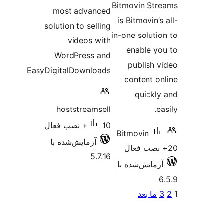
most 
solution 
vi
WordP
EasyDigitalD
hosts
ش‌شده با