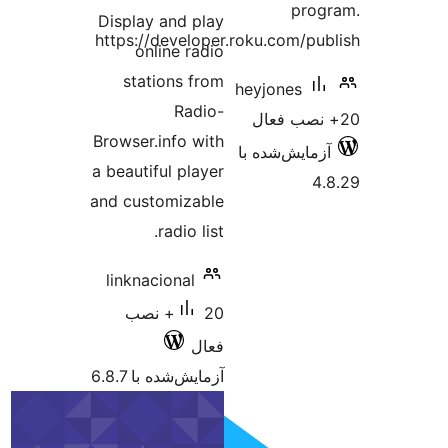
Display
https://
onl
stat
Browser.
a beautif
and cust
linknac
 نصب
 6.8.7