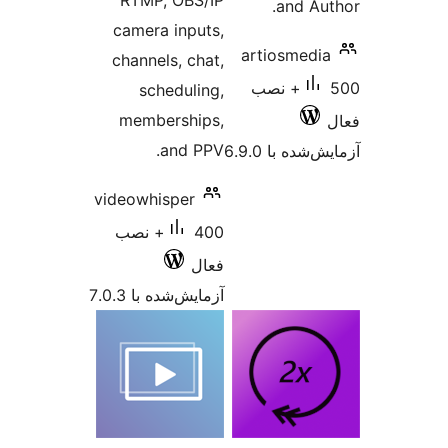
RTMP
camer
channe
sc
memb
videowh
40+ نصب
 7.0.3