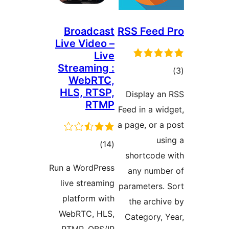
Bro
Live 
Stre
We
HLS,
ا
Run a W
live 
plat
WebR