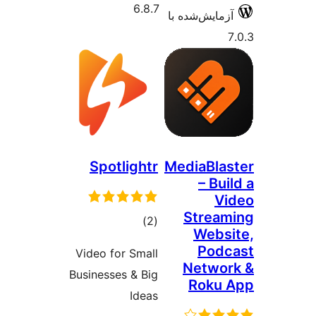
Spo
Video 
Busines