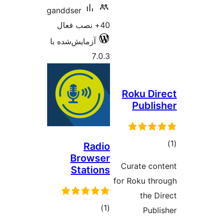
ganddse
ش‌شده با
B
S