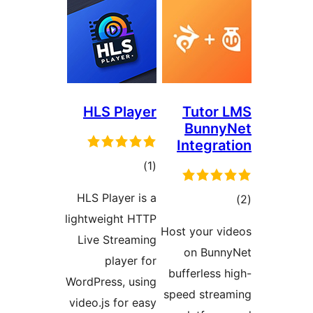
HLS
HLS Pl
lightwei
Live S
p
WordPres
video.js