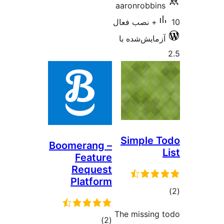
aaronro
‌شده با
Simp
Boomerang –
Feature
Request
Platform
The mis
مجموع
)
(2