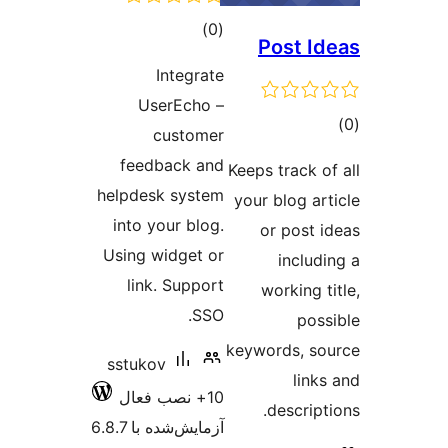
مجموع
)
(0
Pos
امتیازها
Integrate
UserEcho –
customer
feedback and
Keeps tra
helpdesk system
your blo
into your blog.
or p
Using widget or
in
link. Support
work
SSO.
keywords
sstukov
10+ نصب فعال
des
آزمایش‌شده با 6.8.7