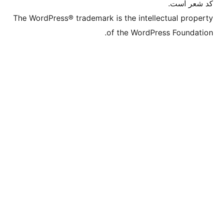
The WordPress® trademark is the in
of the Wo