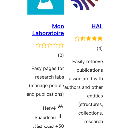
Mon
Laboratoire
مجموع
)
(0
Easil
امتیازها
Easy pages for
pub
research labs
associ
(manage people
authors 
and publications)
(s
Hervé
co
Suaudeau
50+ نصب فعال