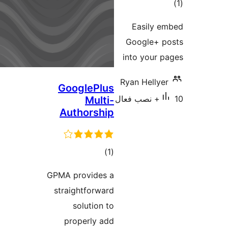
Easi
Googl
into y
Ryan He
GooglePlus
Multi-
Authorship
مجموع
)
(1
امتیازها
GPMA provides a
straightforward
solution to
properly add