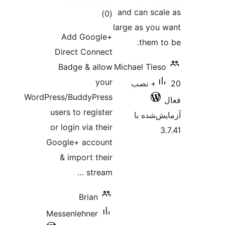
and can
مجموع
)
(0
large as
امتیازها
Add Google+
th
Direct Connect
Badge & allow
Michael 
your
 نصب
WordPress/BuddyPress
users to register
 با
or login via their
Google+ account
& import their
stream …
Brian
Messenlehner