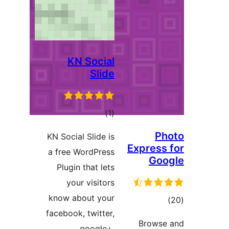
KN Social
Slide
مجموع
)
(1
امتیازها
KN Social Slide is
Expr
a free WordPress
Plugin that lets
your visitors
know about your
facebook, twitter,
ا
Br
google+,