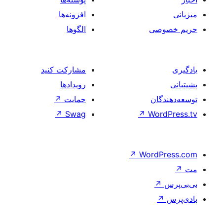
افزونه‌ها
الگوها
مشارکت کنید
رویدادها
حمایت
↗
↗
Swag
↗
W