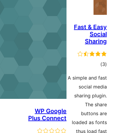
Fast
A simple
soc
sharin
WP Google
bu
Plus Connect
loaded
thus 