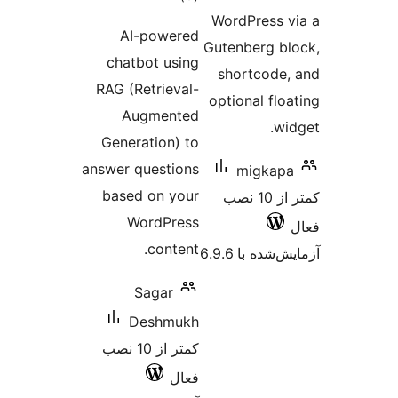
AI
chatb
RAG (R
Au
Gener
answer q
based
W
S
D
کمتر از 10 نصب