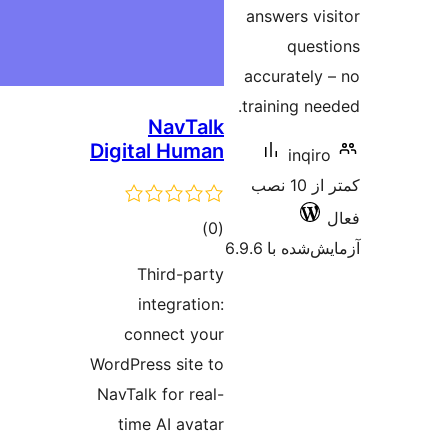
N
Digita
Th
int
conn
WordPres
NavTalk 
time 