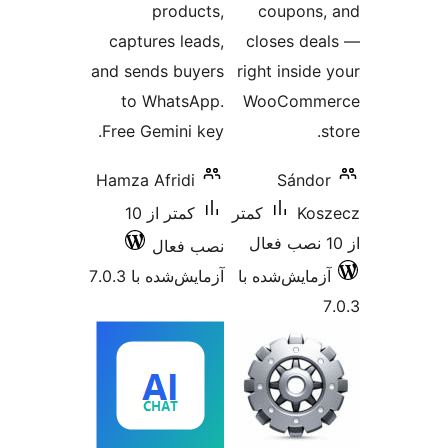
p
captur
and send
to W
Free Ge
Hamza A
کمتر از 10
 7.0.3