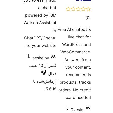
you to e
a
powere
Watson A
ChatGPT
to your
ses
کمتر از 10 نصب
ه با