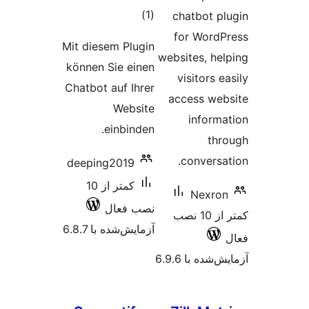
Mit dies
können S
Chatbot 
e
deeping
کمتر از 10
 6.8.7