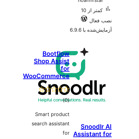
Bo
Shop
WooCom
Smart
search 