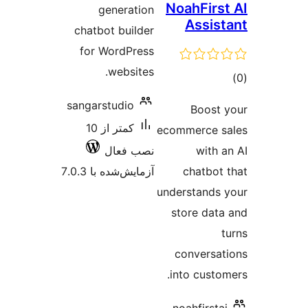
ge
chatbo
for W
sangars
کمتر از 10
 7.0.3