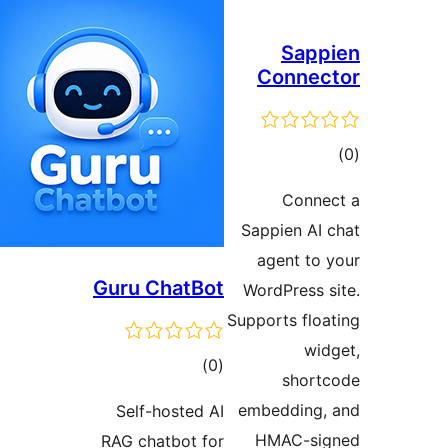
Guru C
Self-
RAG cha