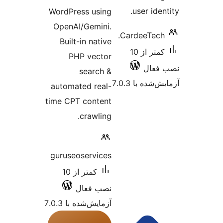
WordPre
OpenAI
Built
PH
automat
time CPT
guruseo
کمتر از 10
 7.0.3