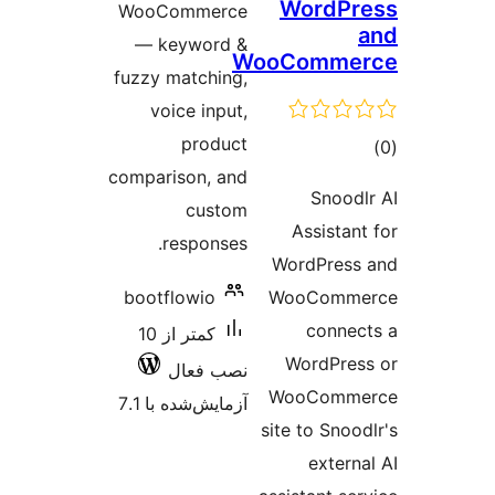
WooC
— ke
fuzzy m
voi
compari
r
bootf
کمتر از 10
ا 7.1