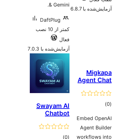
Daf
کمتر از 10 نصب
 7.0.3
Swa
C