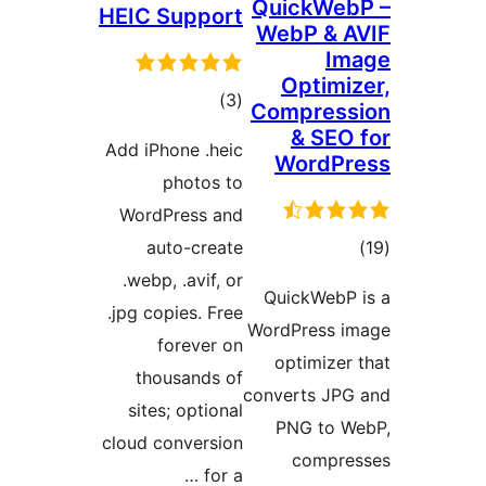
Quick
HEIC Support
WebP 
Opt
مجموع
)
(3
Compr
امتیازها
& 
Add iPhone .heic
Wor
photos to
WordPress and
auto-create
.webp, .avif, or
QuickW
.jpg copies. Free
WordPre
forever on
optim
thousands of
converts
sites; optional
PNG 
cloud conversion
co
for a …