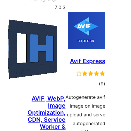
7.0.3
Avif 
Autogene
AVIF, WebP,
Image
image 
Optimization,
upload 
CDN, Service
autog
Worker &