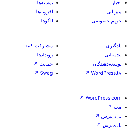
پوسته‌ها
افزونه‌ها
الگوها
مشارکت کنید
رویدادها
حمایت
↗
↗
Swag
↗
W