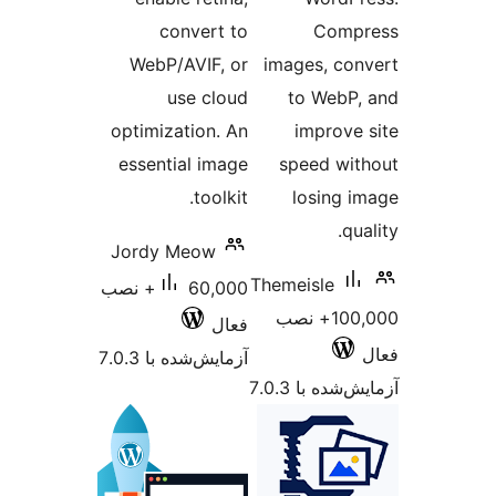
convert to
C
WebP/AVIF, or
images
use cloud
to W
optimization. An
imp
essential image
speed
toolkit.
los
Jordy Meow
Themeisl
60,000+ نصب
100,0+ نصب
فعال
آزمایش‌شده با 7.0.3
 7.0.3