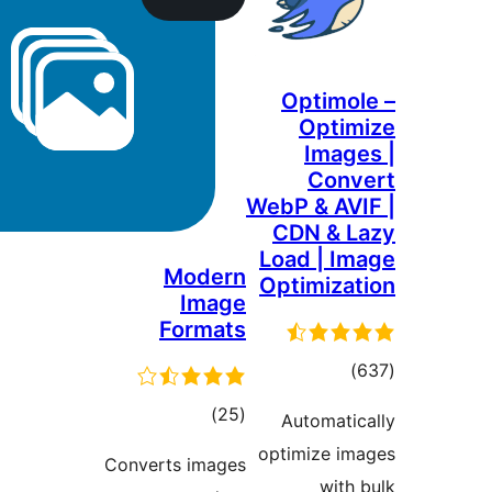
Opt
Op
I
C
WebP &
CDN 
Load 
Modern
Optim
Image
Formats
ع
ها
مجموع
)
(25
Auto
امتیازها
optimiz
Converts images