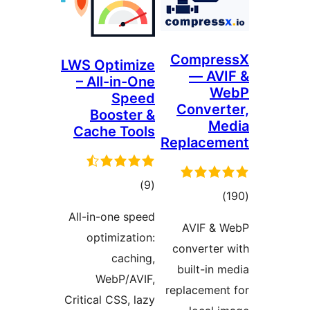
Com
LWS Optimize
—
– All-in-One
Speed
Con
Booster &
Cache Tools
Repla
مجموع
)
(9
ع
امتیازها
ها
All-in-one speed
AVI
optimization:
conve
caching,
built
WebP/AVIF,
replac
Critical CSS, lazy