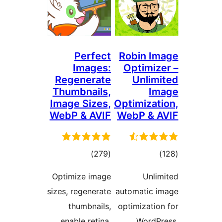
Perfect
Robi
Images:
Opti
Regenerate
Un
Thumbnails,
Image Sizes,
Optimi
WebP & AVIF
WebP 
ع
مجموع
)
(279
ها
امتیازها
Optimize image
sizes, regenerate
automat
thumbnails,
optimiz
enable retina,
Wo