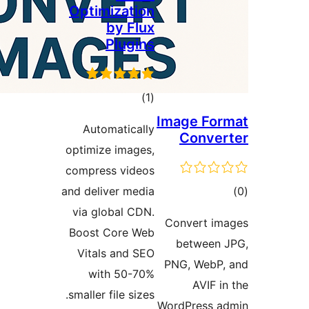
Optimization
by Flux
Plugins
مجموع
)
(1
امتیازها
Image 
Automatically
Con
optimize images,
compress videos
and deliver media
via global CDN.
Conver
Boost Core Web
betw
Vitals and SEO
PNG, W
with 50-70%
AV
smaller file sizes.
WordPre