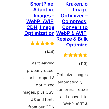
ShortPixel
Kr
Adaptive
Images –
Opti
WebP, AVIF,
Com
CDN, Image
Con
Optimization
WebP 
Resize
Op
مجموع
)
(144
امتیازها
Start serving
properly sized,
ا
Optimiz
smart cropped &
automa
optimized
compres
images, plus CSS,
and c
JS and fonts
WebP
from our CDN