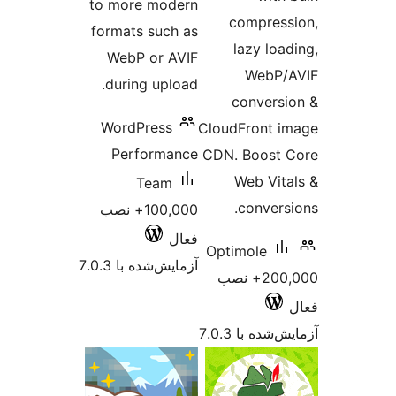
to more modern
comp
formats such as
lazy
WebP or AVIF
W
during upload.
con
WordPress
CloudFro
Performance
CDN. Bo
Web
Team
con
100,000+ نصب
فعال
Optimol
آزمایش‌شده با 7.0.3
200,00+ نصب
 7.0.3