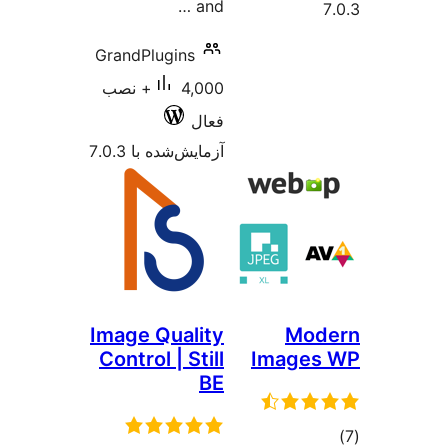
and …
GrandPlugins
4,000+ نصب
فعال
آزمایش‌شده با 7.0.3
Image Quality
Control | Still
Ima
BE