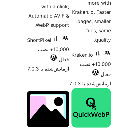
m
with a click;
Kraken.i
Automatic AVIF &
pages
WebP support.
f
ShortPixel
10,000+ نصب
Kraken.
فعال
10+ نصب
آزمایش‌شده با 7.0.3
 7.0.3