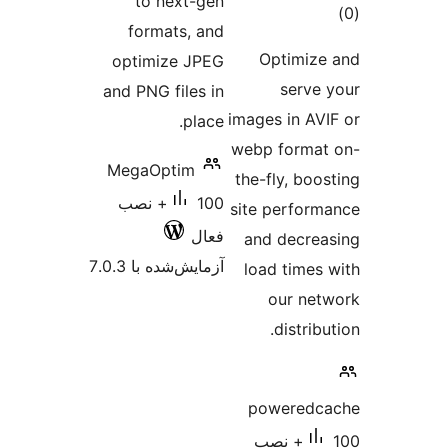
to next-gen
formats, and
Opti
optimize JPEG
s
and PNG files in
images i
place.
webp fo
MegaOptim
the-fly,
100+ نصب
site pe
فعال
and de
آزمایش‌شده با 7.0.3
load t
our
dis
powe
1+ نصب