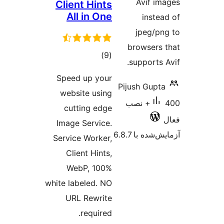
Av
Client Hints
All in One
i
jp
brow
مجموع
)
(9
supp
امتیازها
Speed up your
Pijush 
website using
4+ نصب
cutting edge
Image Service.
 6.8.7
Service Worker,
Client Hints,
WebP, 100%
white labeled. NO
URL Rewrite
required.