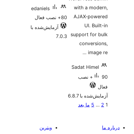
with 
edaniels
AJAX-
80+ نصب فعال
U
آزمایش‌شده با
support
7.0.3
con
Sadat 
 نصب
 6.8.7
ا بعد
ویترین