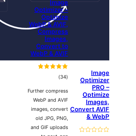
Image
Optimizer –
Optimize
WebP & AVIF,
Compress
Images,
Convert to
WebP & AVIF
مجموع
)
(34
Op
امتیازها
Further compress
Op
WebP and AVIF
I
Conve
images, convert
old JPG, PNG,
and GIF uploads