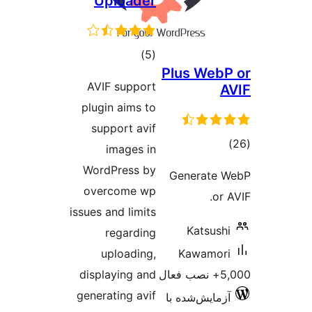
Uploader
مجموع
)
(5
Plus 
امتیازها
AVIF support
plugin aims to
support avif
images in
ا
WordPress by
Gener
overcome wp
issues and limits
Kat
regarding
uploading,
Kawa
displaying and
generating avif
‌شده با