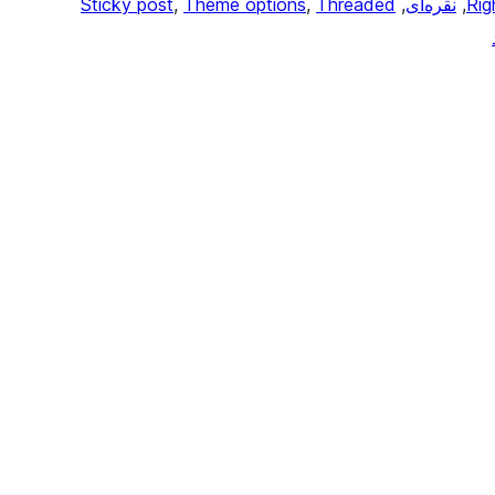
Rig
, 
نقره‌ای
, 
Threaded
, 
Theme options
, 
Sticky post