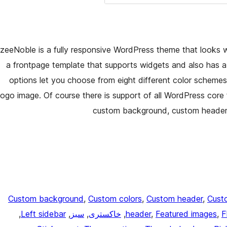
zeeNoble is a fully responsive WordPress theme that looks 
a frontpage template that supports widgets and also has a 
options let you choose from eight different color schemes,
logo image. Of course there is support of all WordPress core
custom background, custom headers
Custom background
, 
Custom colors
, 
Custom header
, 
Cust
F
, 
Featured images
, 
header
, 
خاکستری
, 
سبز
, 
Left sidebar
, 