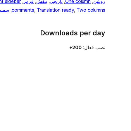
روشن
, 
One column
, 
نارنجی
, 
بنفش
, 
قرمز
, 
ht sidebar
Two columns
, 
Translation ready
, 
comments
, 
سفید
Downloads per day
نصب فعال:
200+