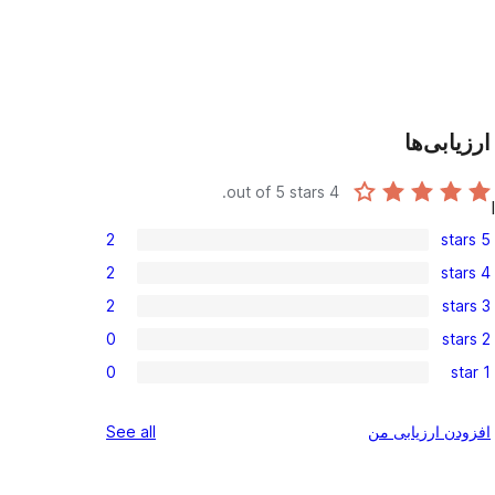
ارزیابی‌ها
out of 5 stars.
4
2
5 stars
2
2
4 stars
5-
2
2
3 stars
star
4-
2
reviews
0
2 stars
star
3-
0
reviews
0
1 star
star
2-
0
reviews
star
1-
reviews
افزودن ارزیابی من
See all
reviews
star
reviews