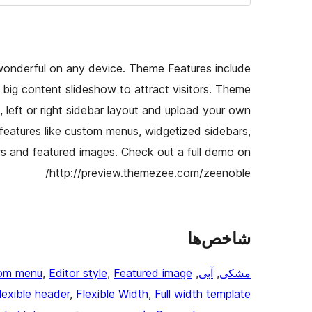
wonderful on any device. Theme Features include
big content slideshow to attract visitors. Theme
 left or right sidebar layout and upload your own
 features like custom menus, widgetized sidebars,
 and featured images. Check out a full demo on
http://preview.themezee.com/zeenoble/
شاخص‌ها
مشکی
, 
آبی
, 
Featured image
, 
Editor style
, 
om menu
lexible header
, 
Flexible Width
, 
Full width template