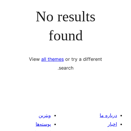
No resul
found
View
all themes
or try a d
search.
ویترین
پوسته‌ها