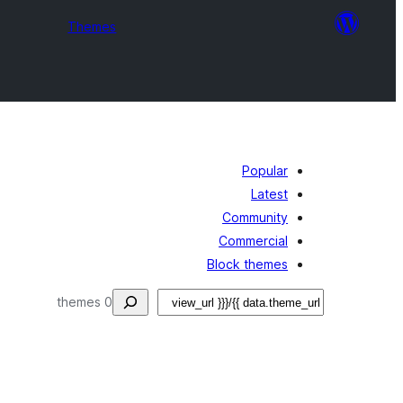
Themes
Popular
Latest
Community
Commercial
Block themes
جستجو
0 themes