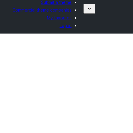
Submit a theme
Commercial theme companies
My favorites
Log in