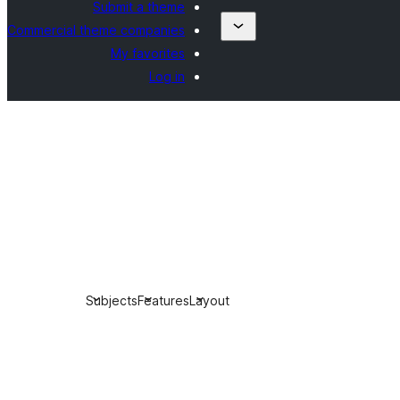
Submit a theme
Commercial theme companies
My favorites
Log in
Subjects
Features
Layout