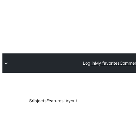
Log in
My favorites
Commerc
Subjects
Features
Layout