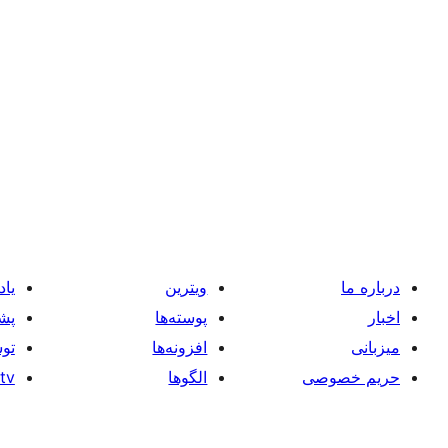
درباره ما
ویترین
یاد
اخبار
پوسته‌ها
پشی
میزبانی
افزونه‌ها
توس
حریم خصوصی
الگوها
tv