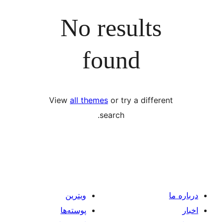
No resul
found
View
all themes
or try a d
search.
ویترین
پوسته‌ها