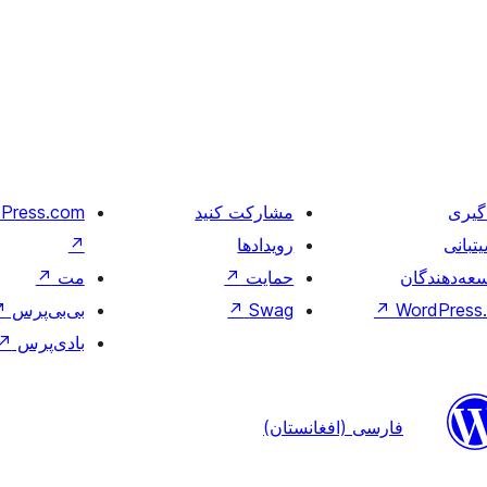
گیری
مشارکت کنید
Press.com
تبانی
رویدادها
↗
عه‌دهندگان
حمایت
↗
مت
↗
WordPress.
↗
Swag
↗
بی‌بی‌پرس
↗
بادی‌پرس
↗
فارسی (افغانستان)