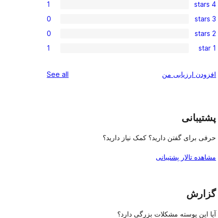
1
4 stars
5-
1
0
3 stars
star
4-
0
reviews
0
2 stars
star
3-
0
review
1
1 star
star
2-
1
reviews
star
1-
reviews
افزودن ارزیابی من
See all
reviews
star
review
پشتیبانی
حرفی برای گفتن دارید؟ کمک نیاز دارید؟
مشاهده تالار پشتیبانی
گزارش
آیا این پوسته مشکلات بزرگی دارد؟