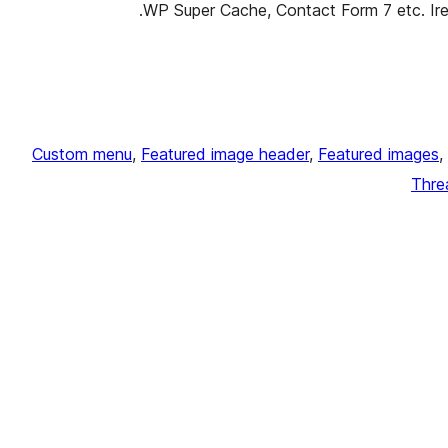
WP Super Cache, Contact Form 7 etc. Irex i
Custom menu
, 
Featured image header
, 
Featured images
, 
Thre