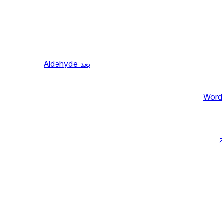
بعد
Aldehyde
Word