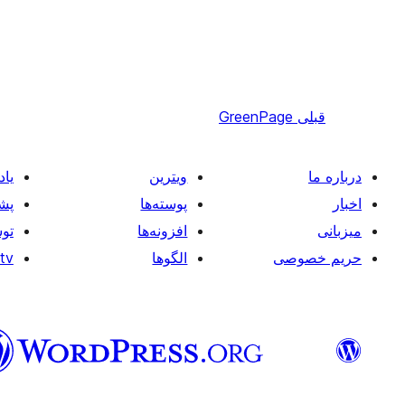
قبلی
GreenPage
درباره ما
ویترین
یاد
اخبار
پوسته‌ها
پشی
میزبانی
افزونه‌ها
توس
حریم خصوصی
الگوها
tv