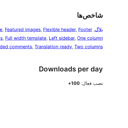
شاخص‌ها
بلاگ
, 
Footer
, 
Flexible header
, 
Featured images
, 
e
ts
, 
Full width template
, 
Left sidebar
, 
One column
aded comments
, 
Translation ready
, 
Two columns
Downloads per day
نصب فعال:
100+