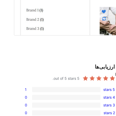
ارزیابی‌ها
out of 5 stars.
5
1
5 stars
1
0
4 stars
5-
0
0
3 stars
star
4-
0
review
0
2 stars
star
3-
0