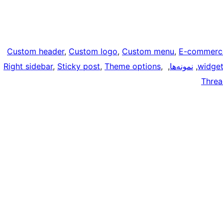
Custom header
, 
Custom logo
, 
Custom menu
, 
E-commerc
widge
, 
نمونه‌ها
, 
, 
Theme options
, 
Sticky post
, 
Right sidebar
Thre