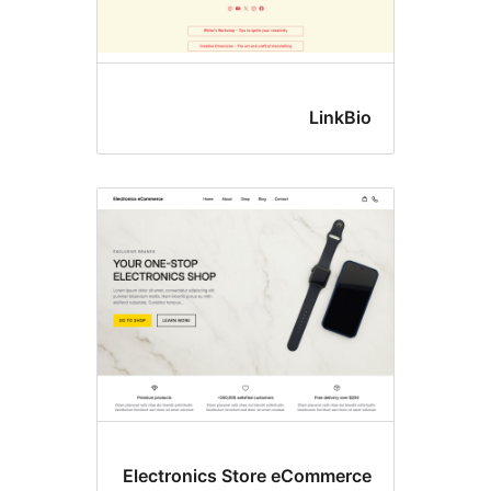
L
Electronics Store eCo