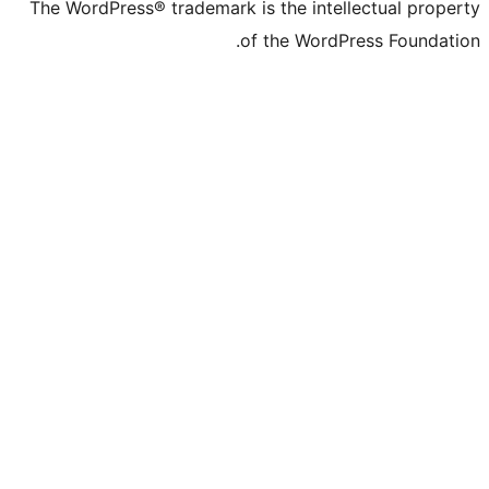
The WordPress® trademark is the in
of the Wo