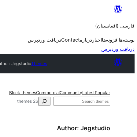
به
محتویات
فارسی (افغانستان)
بروید
پوسته‌ها
افزونه‌ها
اخبار
درباره
Contact
دریافت وردپرس
دریافت وردپرس
thor: Jegstudio
Themes
Block themes
Commercial
Community
Latest
Popular
جستجو
26 themes
Author: Jegstudio