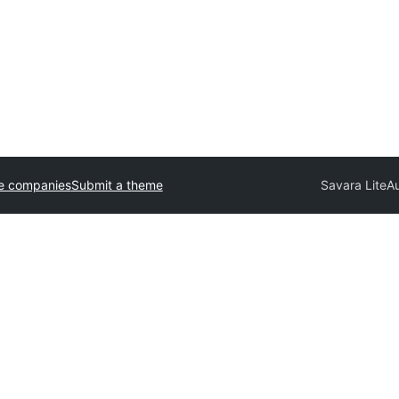
e companies
Submit a theme
Savara Lite
Au