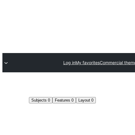
Log in
My favorites
Commercial them
Subjects
0
Features
0
Layout
0