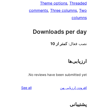
Theme options
, 
comments
, 
Three colu
Downloads p
:
کمتر از 10
ا
No reviews have been subm
reviews
ابی من
See all