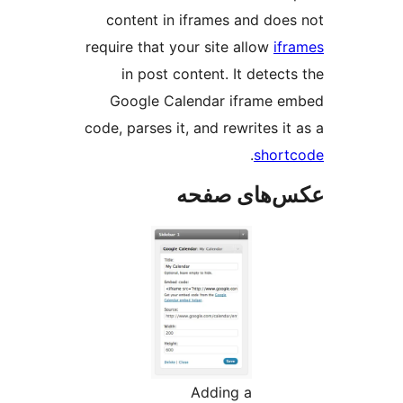
content in iframes and
require that your site all
in post content. It d
Google Calendar ifra
code, parses it, and rewrit
.
s
ای صفحه
Adding a