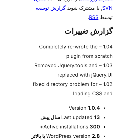
مشترک شوید
گزارش توسعه
.
تغییرات
1.04 – Completely re-wrote 
plugin fro
1.03 – Removed Jquery.tools 
replaced with 
1.02 – fixed directory problem 
loading
ت
Version
1
Last update
پیش
Active installations
WordPress version