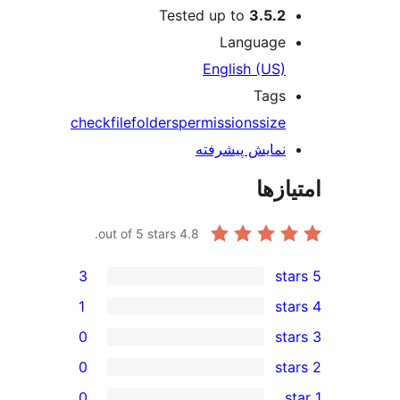
Tested up to
3
Langu
English 
T
check
file
folders
permissions
ش پیشرفته
out of 5 stars.
4.8
3
1
0
0
0