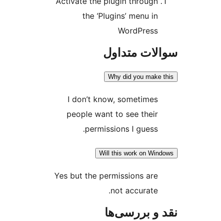
Activate the plugin thr
the ‘Plugins’ men
WordPr
 متداول
Why did you
I don’t know, somet
people want to see t
permissions I gu
Will this work 
Yes but the permissions
not accur
ررسی‌ها