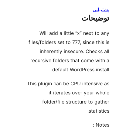
ت
Will add a little “x” n
files/folders set to 777, sin
inherently insecure. C
recursive folders that co
default WordPres
This plugin can be CPU int
it iterates over y
folder/file structure