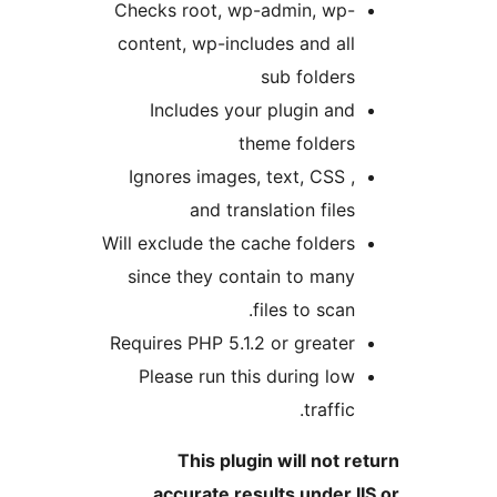
Checks root, wp-admin,
content, wp-includes and
sub fol
Includes your plugin
theme fol
Ignores images, text, C
and translation f
Will exclude the cache fol
since they contain to 
files to s
Requires PHP 5.1.2 or gre
Please run this during
tra
This plugin will n
accurate results und