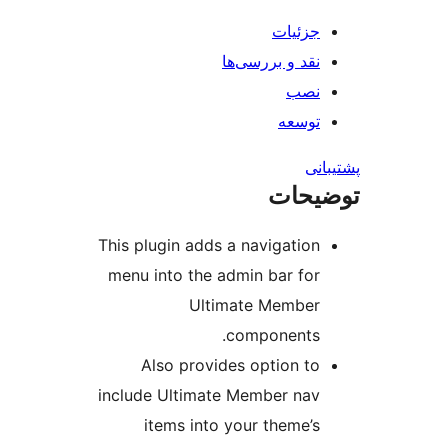
ات
و بررسی‌ها
ه
ت
This plugin adds a naviga
menu into the admin bar
Ultimate Mem
compone
Also provides optio
include Ultimate Member
items into your the