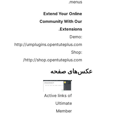
me
Extend Your On
Community With 
Extensi
De
http://umplugins.opentuteplus
S
http://shop.opentuteplus.
ای صفحه
Active links of
Ultimate
Member