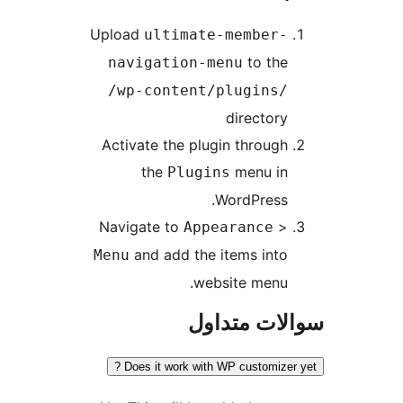
Upload
ultimate-memb
to
navigation-menu
/wp-content/plugi
direc
Activate the plugin thr
the
menu
Plugins
WordPr
Navigate to
Appearanc
and add the items 
Menu
website m
 متداول
Does it work with WP custo