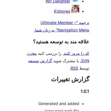
WP Delighter
Kishores
مه “Ultimate Member –
” به زبان شما.
ند به توسعه هستید؟
 کنید
, را بررسی کنید
مخزن
مشترک شوید
گزارش توسعه
.
تغییرات
Generated and ad
language(.pot) f