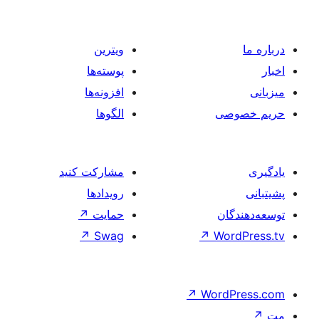
ویترین
پوسته‌ها
افزونه‌ها
الگوها
مشارکت کنید
رویدادها
حمایت
↗
↗
Swag
↗
W