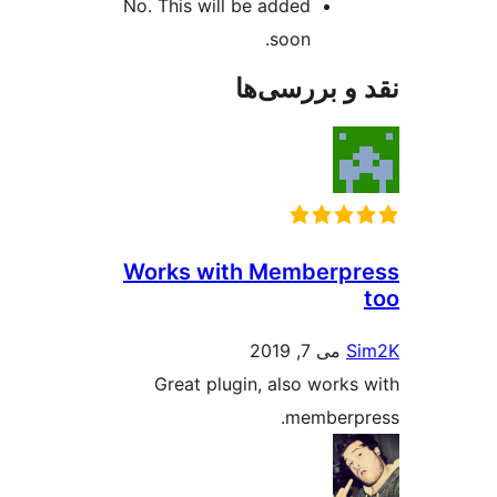
No. This will be added
soon.
ررسی‌ها
Works with Membe
 2019
Great plugin, also w
memb