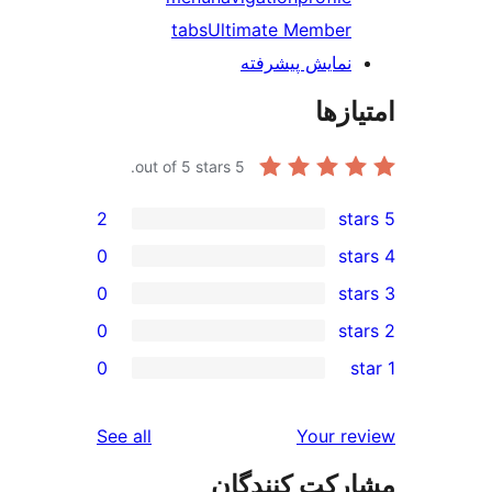
tabs
Ultimate Mem
ش پیشرفته
out of 5 stars.
5
2
0
0
0
0
reviews
See all
Yo
 کنندگان