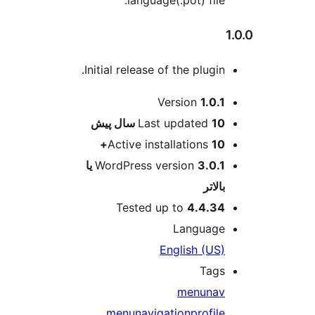
Initial release of the plu
ت
Version
1
Last update
پیش
Active installation
WordPress version
3.0.1 یا
Tested up to
4.4
Langu
English 
T
menu
menu
navigation
pro