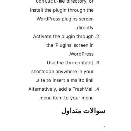
directory
contact-me
install the plugin through
WordPress plugins sc
dire
Activate the plugin thr
the ‘Plugins’ scree
WordPr
Use the [tm-cont
shortcode anywhere in 
site to insert a mailto l
Alternatively, add a Trash
menu item to your m
 متداول