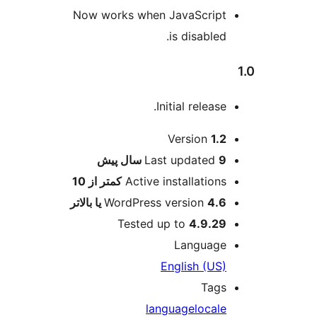
Now works when JavaScr
is disab
Initial rel
ت
Versio
Last updat
پیش
Active installat
کمتر از 10
WordPress version
Tested up to
4.9
Langu
English 
T
language
lo