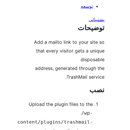
ه
ت
Add a mailto link to you
that every visitor gets
d
address, generated th
TrashMai
Upload the plugin files to
/
content/plugins/trashma