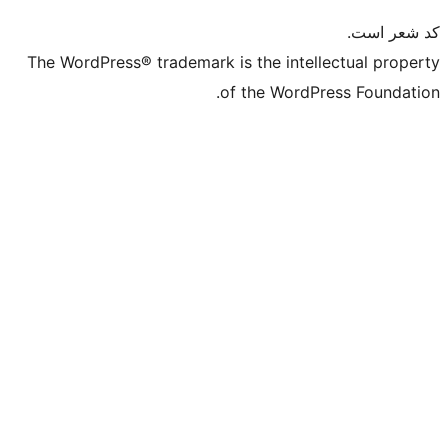
The WordPress® trademark is the in
of the Wo