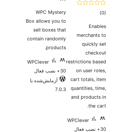
امتیازها
WPC Mystery
Box allows you to
sell boxes that
merc
contain randomly
qu
products.
restricti
WPClever
on u
30+ نصب فعال
cart to
آزمایش‌شده با
quantit
7.0.3
and pr
WPCleve