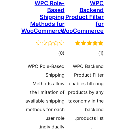
WPC Role-
Based
B
Shipping
Product
Methods for
WooCommerce
WooCom
مجموع
)
(0
امتیازها
WPC Role-Based
WPC 
Shipping
Produ
Methods allow
enables
the limitation of
product
available shipping
taxono
methods for each
user role
prod
individually.