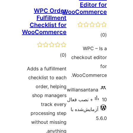
Ed
WPC Order
WooCom
Fulfillment
Checklist for
WooCommerce
W
مجموع
)
(0
checko
امتیازها
Adds a fulfillment
WooCo
checklist to each
order, helping
williansa
shop managers
track every
‌شده با
processing step
without missing
anything.