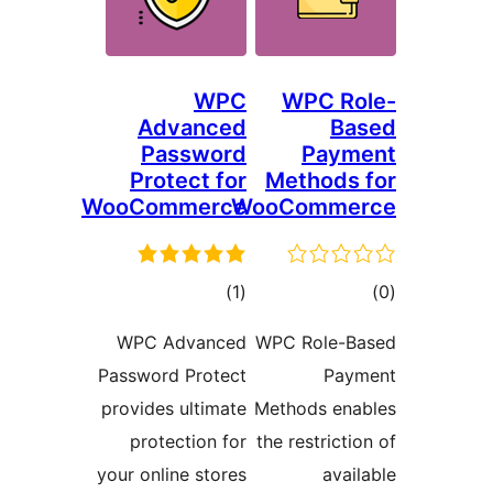
WPC
WPC
Advanced
Password
P
Protect for
Meth
WooCommerce
WooCom
مجموع
)
(1
امتیازها
WPC Advanced
WPC Ro
Password Protect
provides ultimate
Methods
protection for
the rest
your online stores