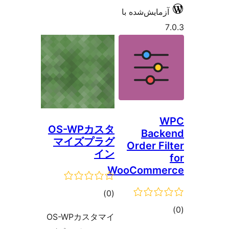
‌شده با
OS-WPカスタ
B
マイズプラグ
Orde
イン
WooCom
مجموع
)
(0
امتیازها
OS-WPカスタマイ