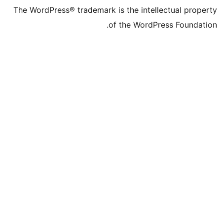
The WordPress® trademark is the in
of the Wo