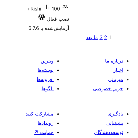
100+
Rishi
نصب فعال
آزمایش‌شده با 6.7.6
عد
ویترین
پوسته‌ها
افزونه‌ها
الگوها
مشارکت کنید
رویدادها
حمایت
↗