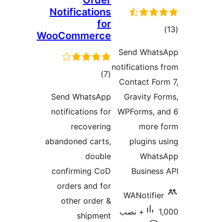
Order
Notifications
for
WooCommerce
Send 
notificat
مجموع
)
(7
Contac
امتیازها
Send WhatsApp
Gravi
notifications for
WPForm
recovering
m
abandoned carts,
plug
double
W
confirming CoD
Bus
orders and for
WANot
other order &
1,000+ نصب
shipment