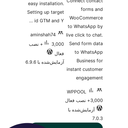
Connect
easy installation.
f
Setting up target
WooC
id GTM and Y …
to Wha
aminshah74
live clic
Send f
3,000+ نصب
to 
فعال
Bus
آزمایش‌شده با 6.9.6
instant
en
WPPOO
‌شده با