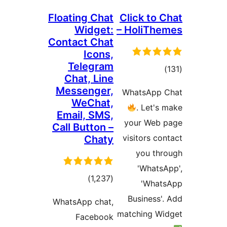
Floating Chat
Click 
Widget:
– Hol
Contact Chat
Icons,
Telegram
Chat, Line
ا
Messenger,
Whats
WeChat,
. L
Email, SMS,
your 
Call Button –
visitor
Chaty
you
'W
مجموع
)
(1,237
'
امتیازها
Busin
WhatsApp chat,
matchin
Facebook