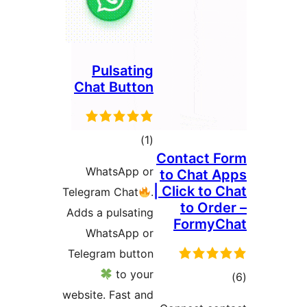
Pulsating
Chat Button
مجموع
)
(1
Contac
امتیازها
WhatsApp or
to Ch
| Click
Telegram Chat
.
to 
Adds a pulsating
For
WhatsApp or
Telegram button
to your
website. Fast and