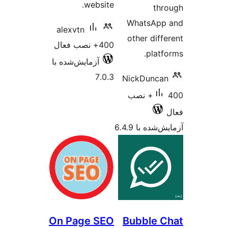
website.
What
alexvtn
other 
400+ نصب فعال
آزمایش‌شده با
7.0.3
NickD
4+ نصب
 6.4.9
On Page SEO
Bubb