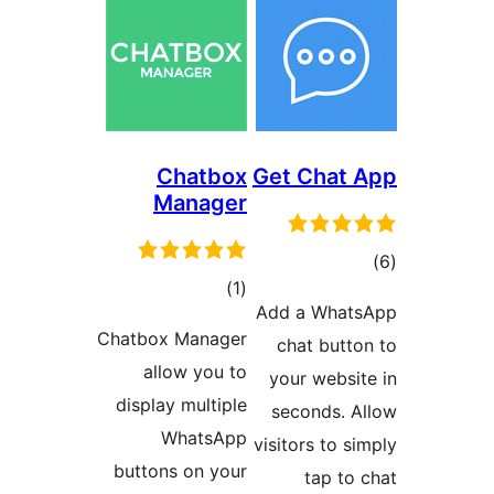
Chatbox
Get C
Manager
مجموع
)
(1
Add a 
امتیازها
Chatbox Manager
chat 
allow you to
your w
display multiple
secon
WhatsApp
visitors
buttons on your
ta