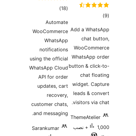
مجموع
)
(18
امتیازها
Automate
Add a 
WooCommerce
cha
WhatsApp
WooC
notifications
WhatsA
using the official
button & 
WhatsApp Cloud
chat
API for order
widget
updates, cart
leads 
recovery,
visitors
customer chats,
and messaging.
ThemeAt
1,000+ نصب
Sarankumar