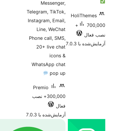
Messenger,
Telegram, TikTok,
HoliT
Instagram, Email,
700,000+
Line, WeChat
Phone call, SMS,
 7.0.3
20+ live chat
icons &
WhatsApp chat
pop up
Premio
300,000+ نصب
فعال
آزمایش‌شده با 7.0.3