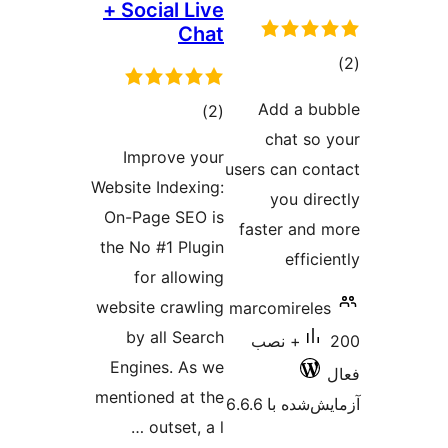
+ Social Live
Chat
Add 
مجموع
)
(2
cha
امتیازها
Improve your
users ca
Website Indexing:
you
On-Page SEO is
faster
the No #1 Plugin
e
for allowing
website crawling
marcomi
by all Search
2+ نصب
Engines. As we
mentioned at the
 6.6.6
outset, a l …