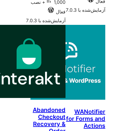
1,000+ نصب
 7.0.3
فعال
آزمایش‌شده با 7.0.3
Abandoned
WAN
Checkout
for Fo
Recovery &