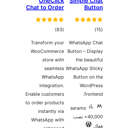
OneClick
Simp
Chat to Order
مجموع
)
(83
امتیازها
Transform your
Whats
WooCommerce
Button 
store with
the
seamless
WhatsAp
WhatsApp
Butt
integration.
W
Enable customers
to order products
seram
instantly via
40,+ نصب
WhatsApp with