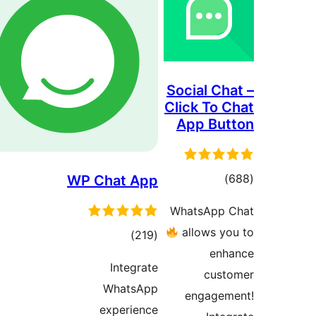
Social
Click 
App 
ع
WP Chat App
ها
Whats
allo
مجموع
)
(219
امتیازها
Integrate
WhatsApp
eng
experience