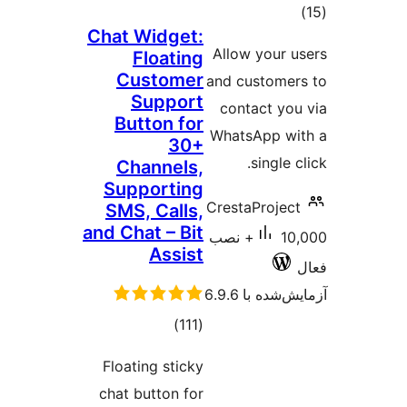
Chat Widget:
Allow y
Floating
Customer
and cust
Support
contac
Button for
WhatsAp
30+
si
Channels,
Supporting
CrestaPr
SMS, Calls,
and Chat – Bit
10,000+ نصب
Assist
 6.9.6
مجموع
)
(111
امتیازها
Floating sticky
chat button for