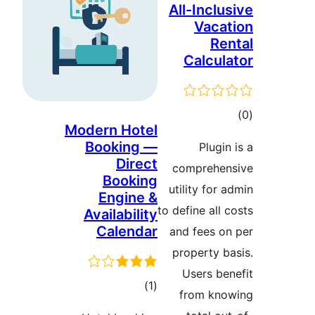
All-I
V
Cal
Modern Hotel
Booking —
P
Direct
compr
Booking
utility
Engine &
to define
Availability
Calendar
and fe
proper
User
مجموع
)
(1
from
امتیازها