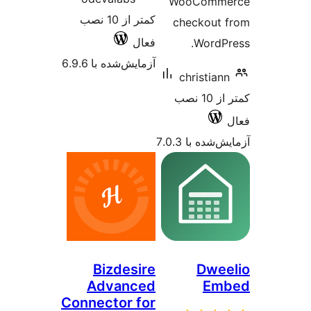
WooC
کمتر از 10 نصب
check
فعال
W
آزمایش‌شده با 6.9.6
chri
کمتر از 10 نصب
 7.0.3
Bizdesire
D
Advanced
Connector for