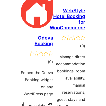
We
Hotel 
WooCom
Odeva
Booking
Manag
مجموع
)
(0
accomm
امتیازها
bookin
Embed the Odeva
av
Booking widget
on any
rese
WordPress page.
guest 
odevalabs