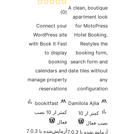
A clean,
مجموع
)
(0
apartm
امتیازها
Connect your
for M
WordPress site
Hotel
with Book It Fast
Res
to display
book
booking
search 
calendars and
date tile
manage property
reservations.
conf
bookitfast
Damilola
کمتر از 10 نصب
کمتر از 10
فعال
آزمایش‌شده با 7.0.3
 7.0.3