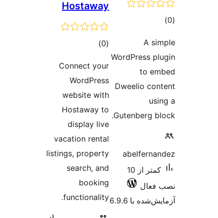
Hostaway
مجموع
)
(0
WordPres
امتیازها
Connect your
WordPress
Dweelio
website with
Hostaway to
Gutenbe
display live
vacation rental
listings, property
abelf
search, and
کمتر از 10
booking
functionality.
 6.9.6