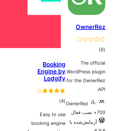
Ow
Th
Booking
Engine by
WordPres
Lodgify
for the 
مجموع
)
(4
OwnerRe
امتیازها
Easy to use
‌شده با
booking engine