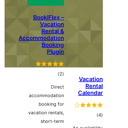
BookiFlex –
Vacation
Rental &
Accommodation
Booking
Plugin
مجموع
)
(2
V
امتیازها
Direct
C
accommodation
booking for
vacation rentals,
short-term