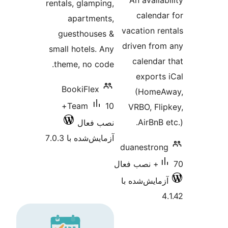
An av
rentals, glamping,
cal
apartments,
vacatio
guesthouses &
driven
small hotels. Any
cale
theme, no code.
exp
BookiFlex
(Ho
10+
Team
VRBO,
Air
نصب فعال
آزمایش‌شده با 7.0.3
duanes
‌شده با