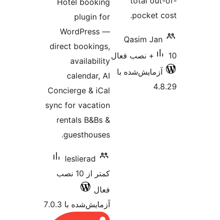
tot
Hotel booking
poc
plugin for
WordPress —
Qasi
direct bookings,
availability
‌شده با
calendar, AI
Concierge & iCal
sync for vacation
rentals B&Bs &
guesthouses.
leslierad
کمتر از 10 نصب
فعال
آزمایش‌شده با 7.0.3