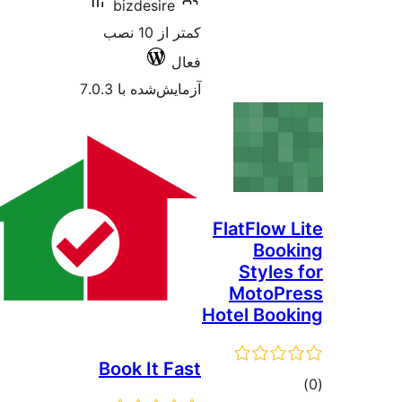
bizdesire
کمتر از 10 نصب
فعال
آزمایش‌شده با 7.0.3
FlatFl
B
St
Mot
Hotel 
Book It Fast