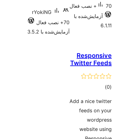
rYokiNG
‌شده با
70+ نصب فعال
آزمایش‌شده با 3.5.2
Resp
Twitte
Add a nic
feed
w
webs
Re