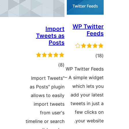
WP 
Import
Tweets as
Posts
مجموع
)
(8
WP Twitt
امتیازها
– A simp
"Import Tweets
which
as Posts" plugin
add yo
allows to easily
tweets
import tweets
few 
from user's
your
timeline or search