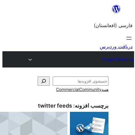
Commercial
Com
زونه:
twitter feeds