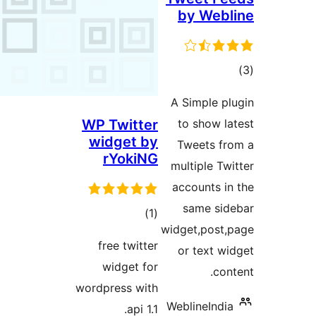
by 
A Simp
WP Twitter
to sh
widget by
Tweet
rYokiNG
multipl
accoun
same
مجموع
)
(1
widget,p
امتیازها
free twitter
or te
widget for
wordpress with
Webline
api 1.1.