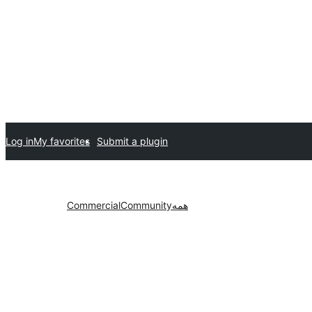
Log in
My favorites
Submit a plugin
همه
Community
Commercial