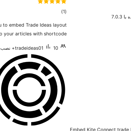
مجموع
)
(1
7.0.3
امتیازها
ou to embed Trade Ideas layout
 your articles with shortcode.
10+ نصب فعال
tradeideas01
Embed Kite Connect trade b