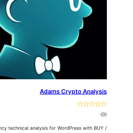
Adams Crypto Analysis
مجموع
)
(0
امتیازها
cy technical analysis for WordPress with BUY /