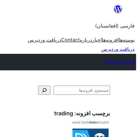
به
محتویات
فارسی (افغانستان)
بروید
پوسته‌ها
افزونه‌ها
اخبار
درباره
Contact
دریافت وردپرس
دریافت وردپرس
Plugin Directory
جستجو
برچسب افزونه:
trading