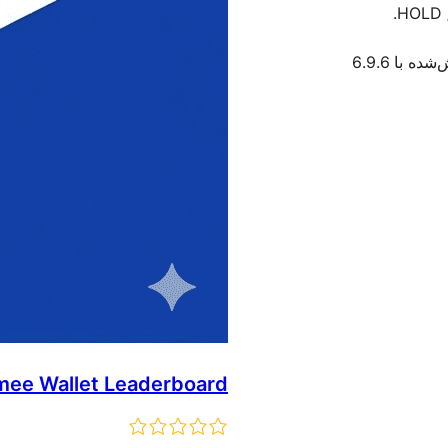
HOLD /
ده با 6.9.6
ee Wallet Leaderboard