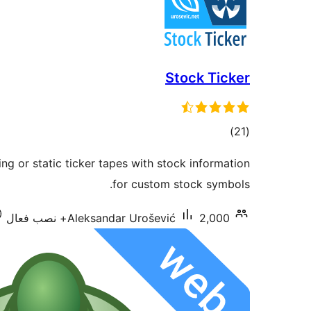
Stock Ticker
مجموع
)
(21
امتیازها
g or static ticker tapes with stock information
for custom stock symbols.
2,000+ نصب فعال
Aleksandar Urošević