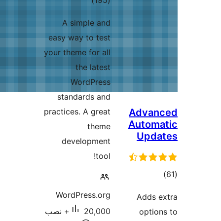
)
(195
امتیازها
A simple and
easy way to test
your theme for all
the latest
WordPress
standards and
practices. A great
Ad
Aut
theme
U
development
tool!
WordPress.org
Ad
20,000+ نصب
o