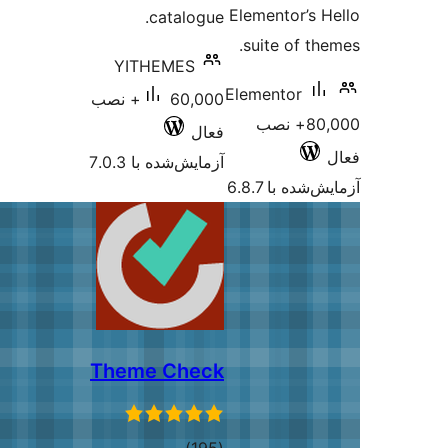
Elemento
catalogue.
suite 
YITHEMES
Elemento
60,000+ نصب
80,+ نصب
فعال
آزمایش‌شده با 7.0.3
 6.8.7
Theme Check
مجموع