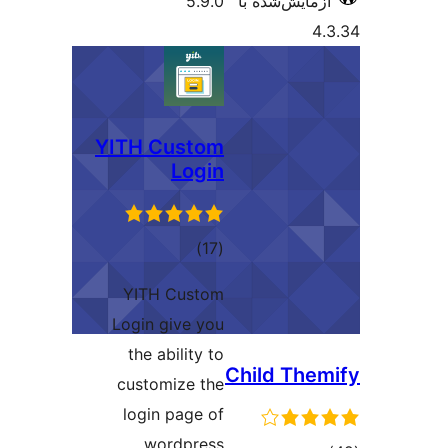
‌شده با
5.9.0
YITH Custom
Login
مجموع
)
(17
امتیازها
YITH Custom
Login give you
the ability to
Child 
customize the
login page of
wordpress.