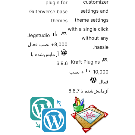
cu
plugin for
set
Gutenverse base
theme
themes
with a si
Jegstudio
wi
8,000+ نصب فعال
آزمایش‌شده با
Kraft P
6.9.6
10,000+ نصب
 6.8.7