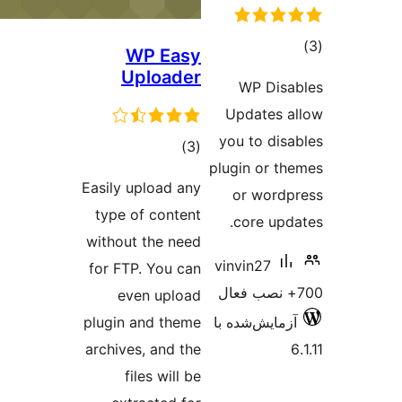
WP Easy
Uploader
WP 
Updat
you to
مجموع
)
(3
plugin 
امتیازها
Easily upload any
or w
type of content
core
without the need
vinvin
for FTP. You can
even upload
‌شده با
plugin and theme
archives, and the
files will be