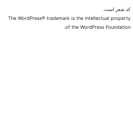
The WordPress® trademark is the in
of the Wo