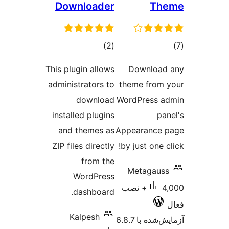
Downloader
مجموع
)
(2
امتیازها
This plugin allows
Down
administrators to
theme f
download
WordPre
installed plugins
and themes as
Appeara
ZIP files directly
by just 
from the
Meta
WordPress
4,000+ نصب
dashboard.
Kalpesh
 6.8.7