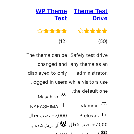
WP Theme
Them
Test
مجموع
)
(12
ا
امتیازها
The theme can be
Safely 
changed and
any the
displayed to only
admin
logged in users.
while vi
the de
Masahiro
Vla
NAKASHIMA
Pre
7,000+ نصب فعال
آزمایش‌شده با