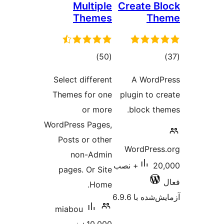
Multiple
Creat
Themes
مجموع
)
(50
ا
امتیازها
Select different
A W
Themes for one
plugin 
or more
bloc
WordPress Pages,
Posts or other
WordP
non-Admin
20,000+ نصب
pages. Or Site
Home.
 6.9.6
miabou