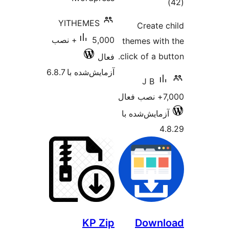
ا
YITHEMES
Cre
5,000+ نصب
themes
click of
فعال
آزمایش‌شده با 6.8.7
J 
‌شده با
KP Zip
Do