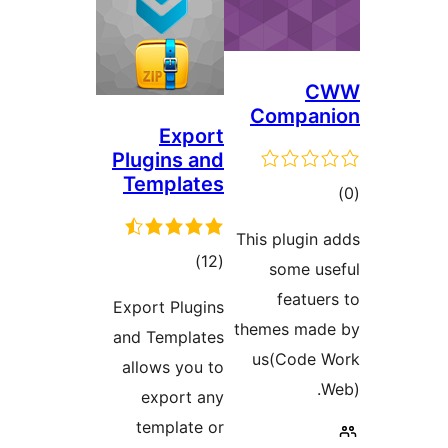
Com
Export
Plugins and
Templates
This pl
مجموع
)
(12
som
امتیازها
fe
Export Plugins
themes
and Templates
us(C
allows you to
export any
template or