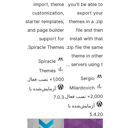
import, theme
you'll 
customization,
ex
starter templates,
themes 
and page builder
fil
support for
install
Spiracle Themes.
.zip fil
theme
Spiracle
server
Themes
S
1,000+ نصب فعال
Milard
آزمایش‌شده با
7.0.3
‌شده با