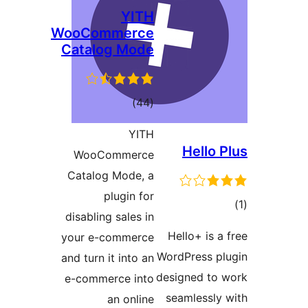
YITH
WooCommerce
Catalog Mode
مجموع
)
(44
امتیازها
YITH
Hel
WooCommerce
Catalog Mode, a
plugin for
disabling sales in
Hello+
your e-commerce
WordPres
and turn it into an
designed
e-commerce into
seamle
an online