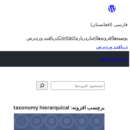
به
محتویات
فارسی (افغانستان)
بروید
پوسته‌ها
افزونه‌ها
اخبار
درباره
Contact
دریافت وردپرس
دریافت وردپرس
Plugin Directory
جستجو
برچسب افزونه:
taxonomy hierarquical