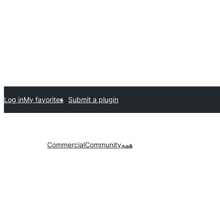
Log in
My favorites
Submit a plugin
همه
Community
Commercial