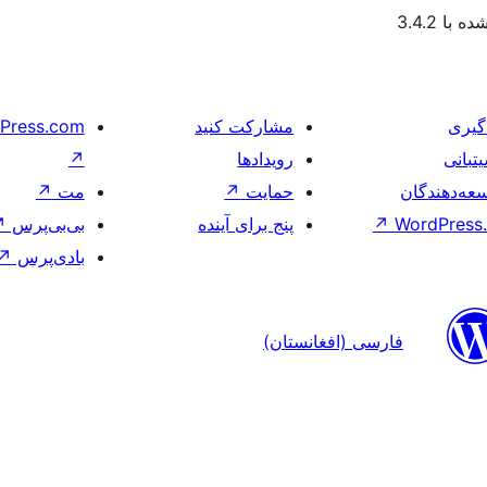
با 3.4.2
گیری
مشارکت کنید
Press.com
تبانی
رویدادها
↗
عه‌دهندگان
حمایت
↗
مت
↗
WordPress.
↗
پنج برای آینده
بی‌بی‌پرس
↗
بادی‌پرس
↗
فارسی (افغانستان)