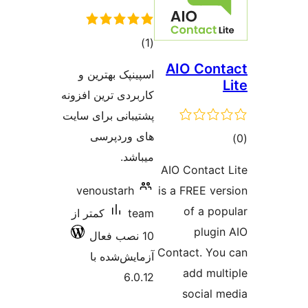
مجموع
)
(1
امتیازها
AIO 
اسپینپک بهترین و
کاربردی ترین افزونه
پشتیبانی برای سایت
های وردپرسی
میباشد.
AIO Con
venoustarh
is a FRE
of 
team
کمتر از
p
10 نصب فعال
Contact
آزمایش‌شده با
add
6.0.12
soc