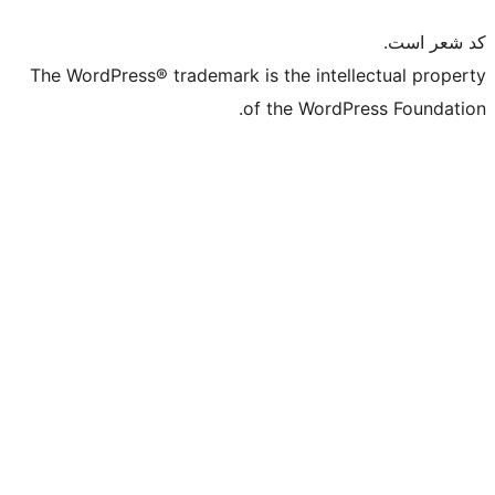
The WordPress® trademark is the in
of the Wo