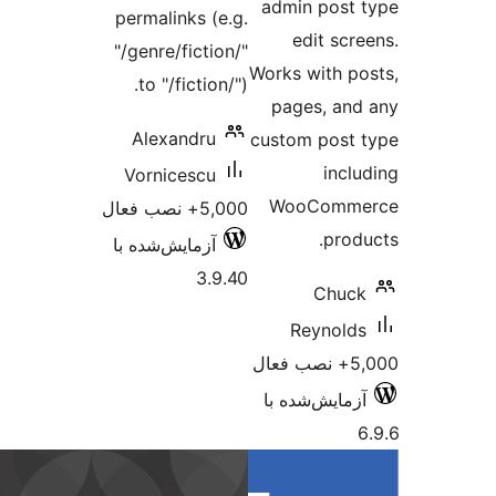
a
permalinks (e.g.
"/genre/fiction/"
Wo
to "/fiction/").
Alexandru
cu
Vornicescu
5,000+ نصب فعال
آزمایش‌شده با
3.9.40
ا