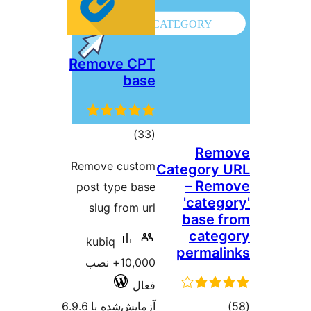
Remove CPT
base
مجموع
)
(33
امتیازها
Remove custom
C
post type base
slug from url
kubiq
10,000+ نصب
فعال
آزمایش‌شده با 6.9.6