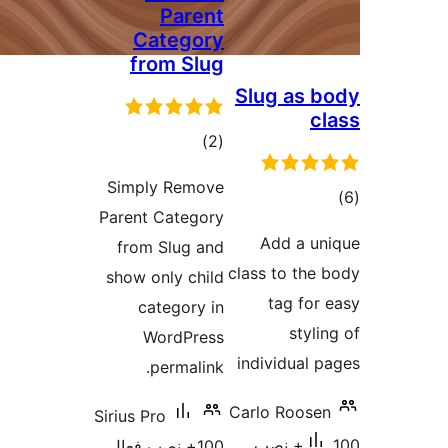
Parent
Category
from Slug
S
مجموع
)
(2
امتیازها
Simply Remove
Parent Category
from Slug and
cl
show only child
category in
WordPress
i
permalink.
Ca
Sirius Pro
100+ نصب فعال