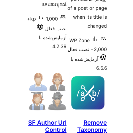
และสมบูรณ์
of
1,000+
kp
نصب فعال
آزمایش‌شده با
W
4.2.39
ا
SF Author Url
Control