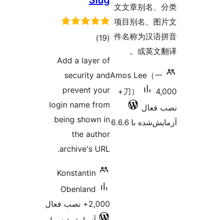
Slug
مجموع
)
(19
امتیازها
Add a layer of
security and
Am
prevent your
4,0
login name from
being shown in
the author
archive's URL.
Konstantin
Obenland
2,000+ نصب فعال