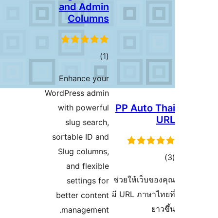
and Admin
Columns
مجموع
)
(1
امتیازها
Enhance your
WordPress admin
with powerful
slug search,
sortable ID and
Slug columns,
and flexible
ช
settings for
มี
better content
management.