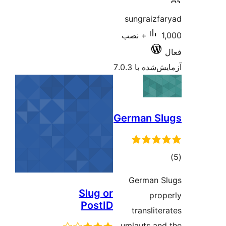
ب
G
Slug or
PostID