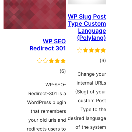
W
T
WP SEO
Redirect 301
مجموع
)
(6
امتیازها
WP-SEO-
Redirect-301 is a
WordPress plugin
that remembers
de
your old urls and
redirects users to