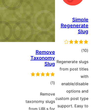
Remove
Taxonomy
Re
Slug
مجموع
)
(1
امتیازها
Remove
cu
taxonomy slugs
s
from URLs for