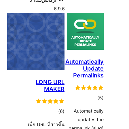
آزمایش‌شده با
6.9.6
A
LONG URL
MAKER
مجموع
)
(6
امتیازها
เพื่อ URL ที่ยาวขึ้น
p