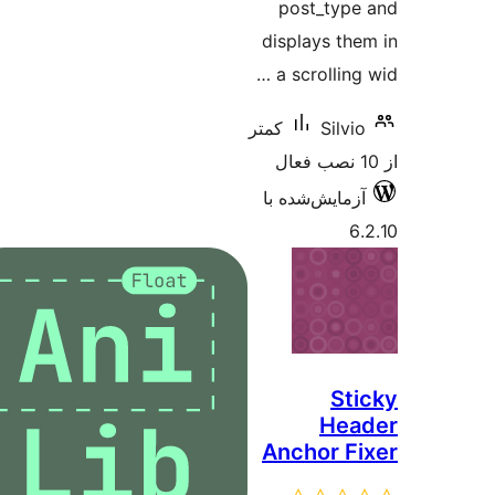
post_
display
a scro
کمتر
‌شده با
Ancho