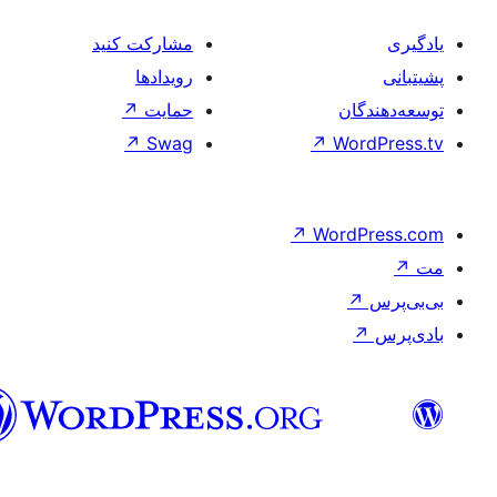
مشارکت کنید
رویدادها
حمایت
↗
↗
Swag
↗
W
فارسی
(افغانستان)