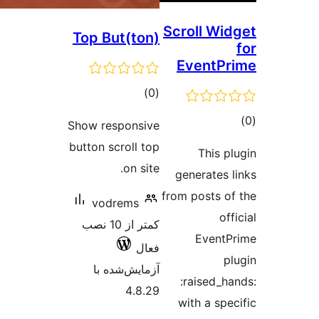
Scroll
Top But(ton)
Even
مجموع
)
(0
امتیازها
Show responsive
button scroll top
Th
on site.
genera
from pos
vodrems
کمتر از 10 نصب
Ev
فعال
آزمایش‌شده با
:rais
4.8.29
with a