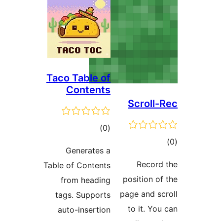
Taco Table of
Contents
Scr
مجموع
)
(0
امتیازها
Generates a
Re
Table of Contents
positi
from heading
page a
tags. Supports
to i
auto-insertion