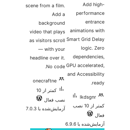
A
scene from a film.
per
Add a
background
animat
video that plays
Smart G
as visitors scroll
lo
— with your
depen
headline over it.
GPU acce
No code.
and Acce
onecraftne
کمتر از 10
lk
نصب فعال
کمتر از 10 نصب
آزمایش‌شده با 7.0.3
 6.9.6