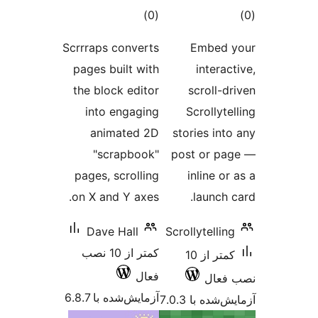
مجموع
)
(0
امتیازها
Scrrraps converts
Em
pages built with
in
the block editor
scr
into engaging
Scro
animated 2D
storie
"scrapbook"
post o
pages, scrolling
inli
on X and Y axes.
lau
Dave Hall
Scrollyt
کمتر از 10 نصب
کمتر از 10
فعال
آزمایش‌شده با 6.8.7
 7.0.3