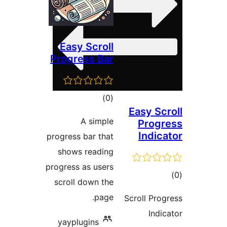
Easy Scroll
Progress Bar
مجموع
)
(0
Easy
امتیازها
A simple
Pr
In
progress bar that
shows reading
progress as users
scroll down the
page.
Scroll
yayplugins