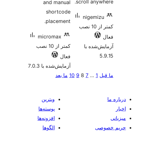
scroll 
and manual
shortcode
nig
placement.
کمتر از 10 نصب
micromax
کمتر از 10 نصب
 با
فعال
آزمایش‌شده با 7.0.3
7
8
9
10
ما بعد
ویترین
پوسته‌ها
افزونه‌ها
الگوها