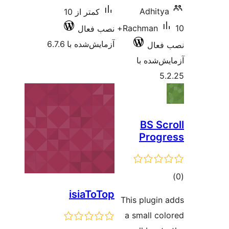
Ad
کمتر از 10
10+
Rachm
نصب فعال
آزمایش‌شده با 6.7.6
 با
BS
Pr
isiaToTop
This pl
a smal