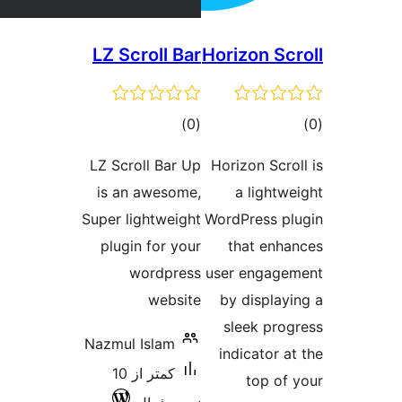
LZ Scroll Bar
Horizon
مجموع
)
(0
امتیازها
LZ Scroll Bar Up
Horizon 
is an awesome,
a li
Super lightweight
WordPres
plugin for your
that
wordpress
user en
website
by dis
sleek
Nazmul Islam
indica
کمتر از 10
to