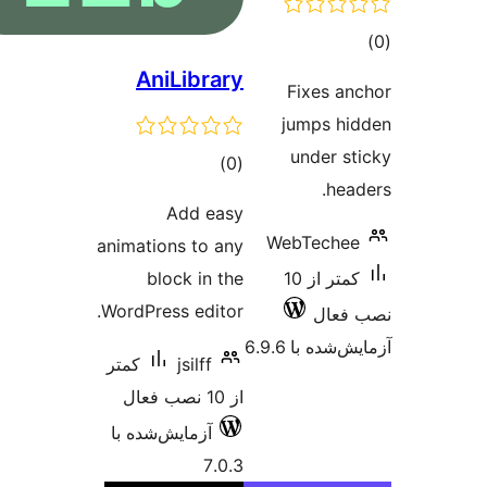
AniLibrary
Fix
jump
und
مجموع
)
(0
امتیازها
Add easy
WebTe
animations to any
کمتر از 10
block in the
WordPress editor.
 6.9.6
jsilff
کمتر
از 10 نصب فعال
آزمایش‌شده با
7.0.3