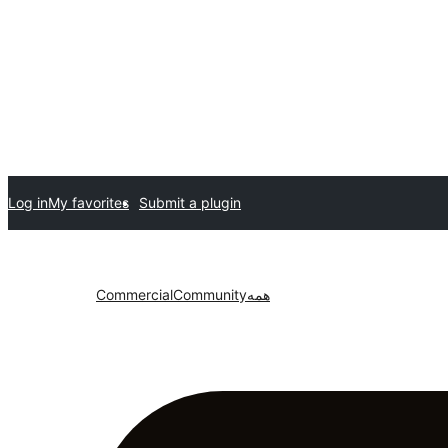
Log in
My favorites
Submit a plugin
همه
Community
Commercial