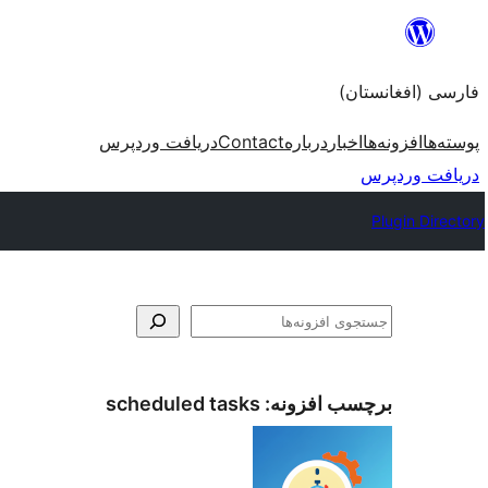
به
محتویات
فارسی (افغانستان)
بروید
پوسته‌ها
افزونه‌ها
اخبار
درباره
Contact
دریافت وردپرس
دریافت وردپرس
Plugin Directory
جستجو
برچسب افزونه:
scheduled tasks