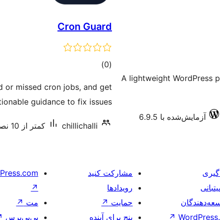
Cron Guard
مجموع
)
(0
A lightweight WordPress p
امتیازها
d or missed cron jobs, and get
tionable guidance to fix issues.
آزمایش‌شده با 6.9.5
chillichalli
کمتر از 10 نصب فعال
گیری
مشارکت کنید
Press.com
تبانی
رویدادها
↗
عه‌دهندگان
حمایت
↗
مت
↗
WordPress.
↗
پنج برای آینده
بی‌بی‌پرس
↗