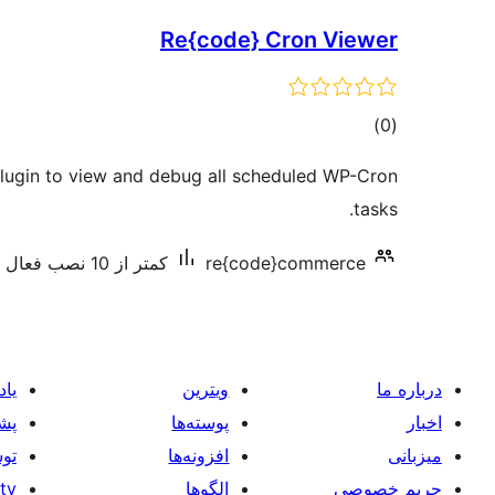
Re{code} Cron Viewer
مجموع
)
(0
امتیازها
lugin to view and debug all scheduled WP-Cron
tasks.
re{code}commerce
کمتر از 10 نصب فعال
درباره ما
ویترین
یاد
اخبار
پوسته‌ها
پشی
میزبانی
افزونه‌ها
توس
حریم خصوصی
الگوها
tv