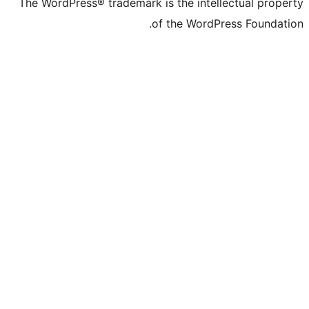
The WordPress® trademark is the in
of the Wo