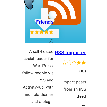
Friends
مجموع
)
(7
امتیازها
A self-hosted
RSS I
social reader for
WordPress:
follow people via
RSS and
Imp
ActivityPub, with
fro
multiple themes
and a plugin