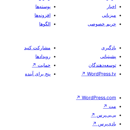
پوسته‌ها
افزونه‌ها
الگوها
مشارکت کنید
رویدادها
حمایت
↗
پنج برای آینده
↗
W