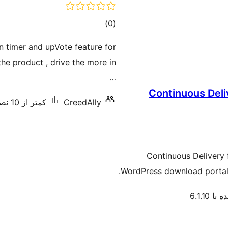
مجموع
)
(0
امتیازها
 timer and upVote feature for
the product , drive the more in
…
Continuous Deli
CreedAlly
کمتر از 10 نصب فعال
Continuous Delivery
WordPress download portal t
 6.1.10