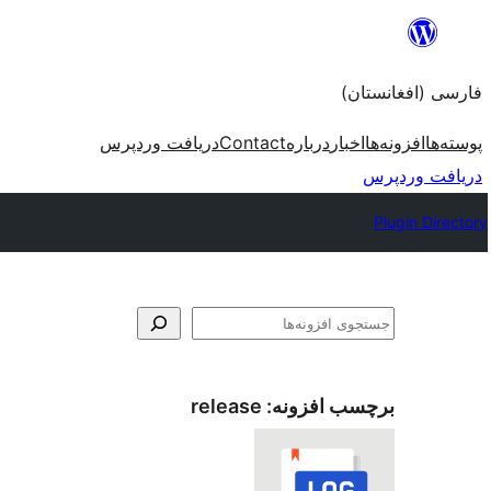
به
محتویات
فارسی (افغانستان)
بروید
پوسته‌ها
افزونه‌ها
اخبار
درباره
Contact
دریافت وردپرس
دریافت وردپرس
Plugin Directory
جستجو
برچسب افزونه:
release