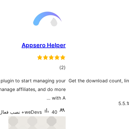
Appsero Helper
مجموع
)
(2
امتیازها
plugin to start managing your
Get the download count, li
manage affiliates, and do more
with A …
40+ نصب فعال
weDevs