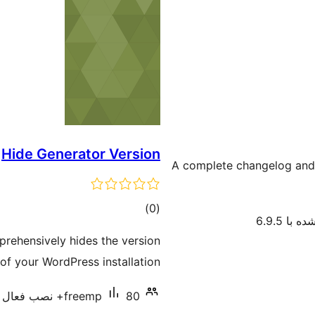
Hide Generator Version
A complete changelog and 
مجموع
)
(0
با 6.9.5
امتیازها
rehensively hides the version
f your WordPress installation.
80+ نصب فعال
freemp