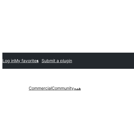
Log in
My favorites
Submit a plugin
همه
Community
Commercial