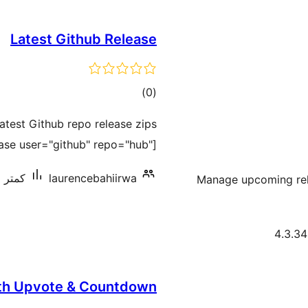
Latest Github Release
مجموع
)
(0
امتیازها
atest Github repo release zips
ease user="github" repo="hub"]
laurencebahiirwa
کمتر از 10 نصب
Manage upcoming rel
ith Upvote & Countdown