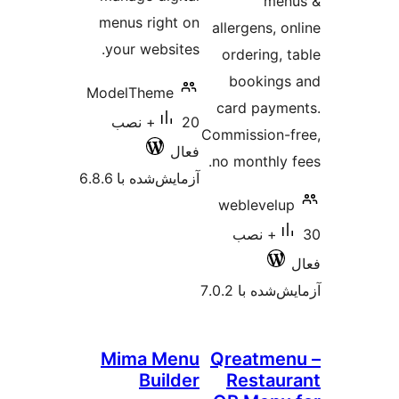
menus right on
allerge
your websites.
orderi
book
ModelTheme
card p
20+ نصب
Commissi
فعال
no mont
آزمایش‌شده با 6.8.6
weble
 نصب
 7.0.2
Mima Menu
Qreat
Builder
Res