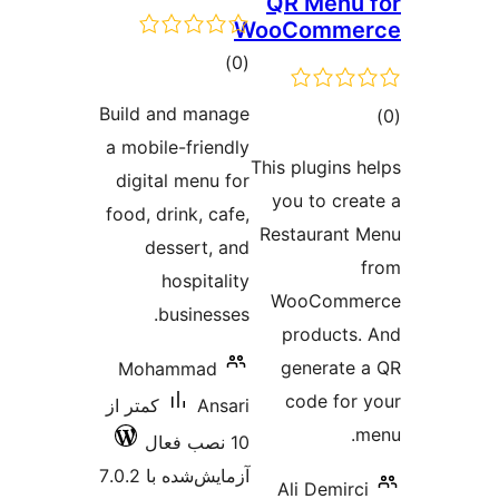
QR Me
WooCom
مجموع
)
(0
امتیازها
Build and manage
a mobile-friendly
This plug
digital menu for
you to
food, drink, cafe,
Restaur
dessert, and
hospitality
WooC
businesses.
prod
gener
Mohammad
code
Ansari
کمتر از
10 نصب فعال
آزمایش‌شده با 7.0.2
Ali De