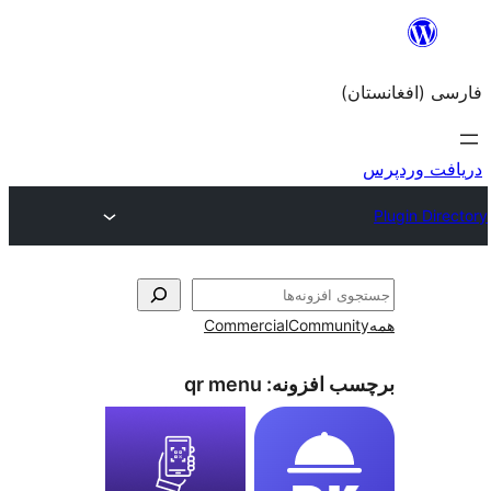
Commercial
Com
زونه:
qr menu