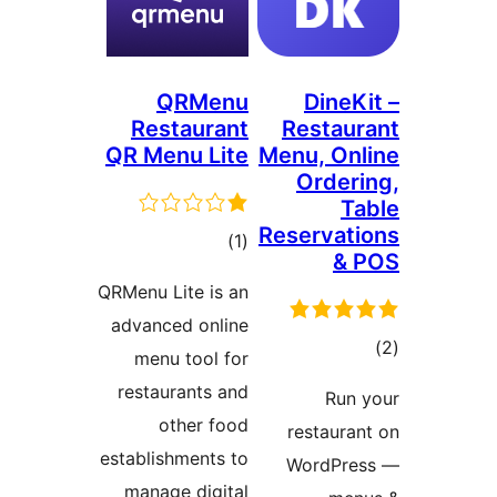
QRMenu
Di
Restaurant
Res
QR Menu Lite
Menu,
Or
Reser
مجموع
)
(1
امتیازها
QRMenu Lite is an
advanced online
menu tool for
restaurants and
other food
rest
establishments to
Wor
manage digital