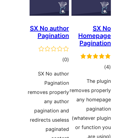
SX No author
Pagination
Hom
Pag
مجموع
)
(0
امتیازها
SX No author
T
Pagination
removes 
removes properly
any 
any author
p
pagination and
(whatev
redirects useless
or fun
paginated
a