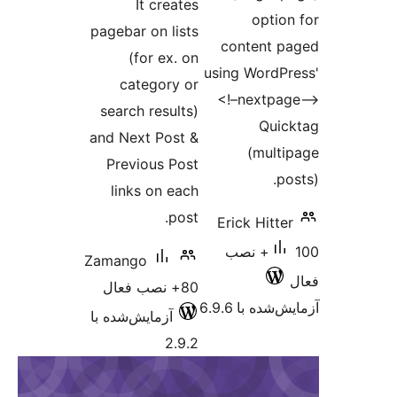
It creates
o
pagebar on lists
conte
(for ex. on
using W
category or
<!–ne
search results)
and Next Post &
(
Previous Post
links on each
post.
Erick 
1+ نصب
Zamango
80+ نصب فعال
 6.9.6
آزمایش‌شده با
2.9.2