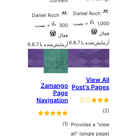
content.
Daniel
Daniel Roch
1,000+ نصب
300+ نصب
فعال
 6.8.7
آزمایش‌شده با 6.8.7
V
Zamango
Post'
Page
Navigation
مجموع
)
(1
Provide
امتیازها
all" (si