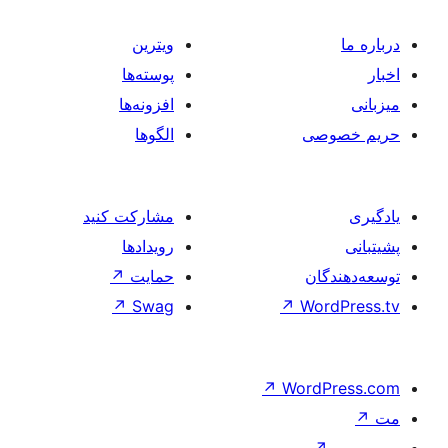
ویترین
پوسته‌ها
افزونه‌ها
الگوها
مشارکت کنید
رویدادها
حمایت
↗
↗
Swag
↗
W