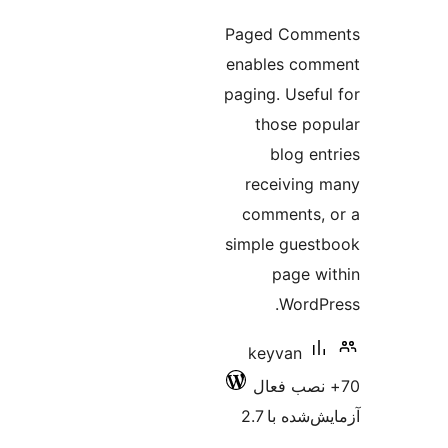
Paged C
enables
paging. U
thos
blo
recei
commen
simple g
pa
W
keyva
ا 2.7