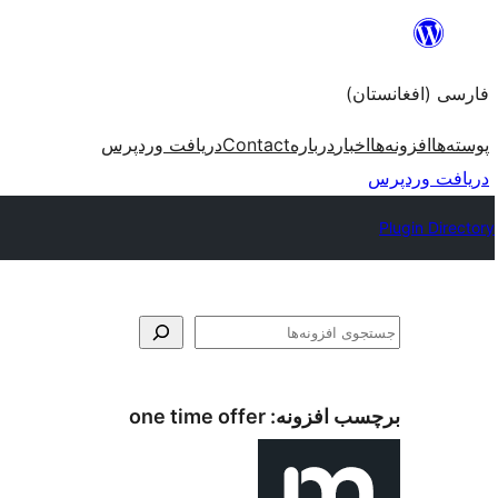
به
محتویات
فارسی (افغانستان)
بروید
پوسته‌ها
افزونه‌ها
اخبار
درباره
Contact
دریافت وردپرس
دریافت وردپرس
Plugin Directory
جستجو
برچسب افزونه:
one time offer