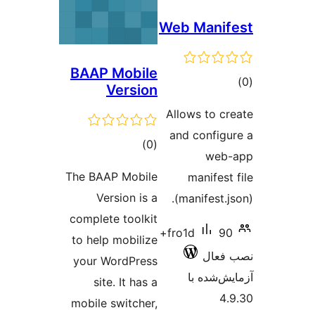
Web Ma
BAAP Mobile
Version
Allows 
and co
مجموع
)
(0
امتیازها
The BAAP Mobile
man
Version is a
(manif
complete toolkit
90+
fro1d
to help mobilize
your WordPress
 با
site. It has a
mobile switcher,