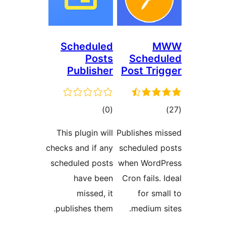
Scheduled
Posts
Sch
Publisher
Post 
مجموع
)
(0
ا
امتیازها
This plugin will
Publish
checks and if any
schedul
scheduled posts
when W
have been
Cron fa
missed, it
fo
publishes them.
medi