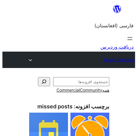
Commercial
Com
زونه:
missed posts