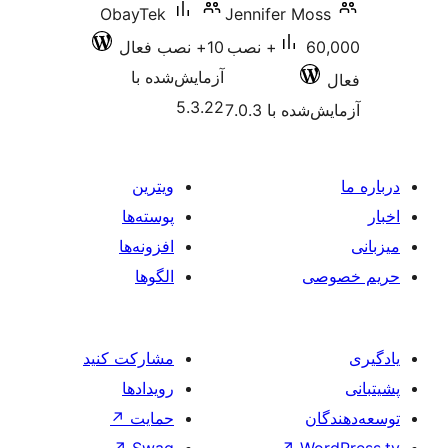
ObayTek
Jennifer
60,000+ نصب
10+ نصب فعال
آزمایش‌شده با
5.3.22
 7.0.3
ویترین
پوسته‌ها
افزونه‌ها
الگوها
مشارکت کنید
رویدادها
حمایت
↗