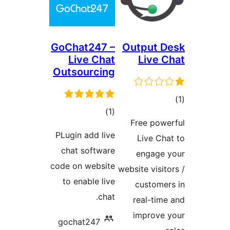
GoChat247 –
Outpu
Live Chat
Li
Outsourcing
مجموع
)
(1
Free
امتیازها
PLugin add live
Liv
chat software
eng
code on website
website 
to enable live
cus
chat.
real
impr
gochat247