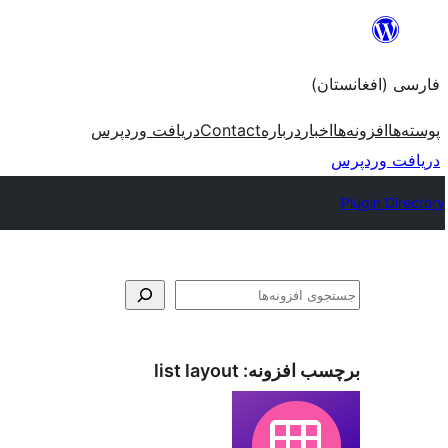
به
محتویات
فارسی (افغانستان)
بروید
پوسته‌ها
افزونه‌ها
اخبار
درباره
Contact
دریافت وردپرس
دریافت وردپرس
Plugin Directory
جستجو
برچسب افزونه:
list layout