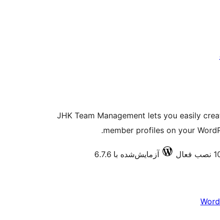
JHK Team Management lets you easily creat
member profiles on your WordPres
آزمایش‌شده با 6.7.6
Word