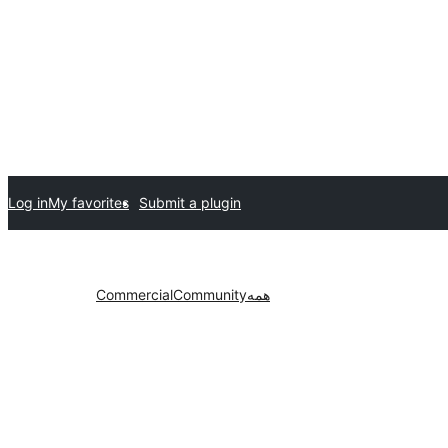
Log in
My favorites
Submit a plugin
همه
Community
Commercial