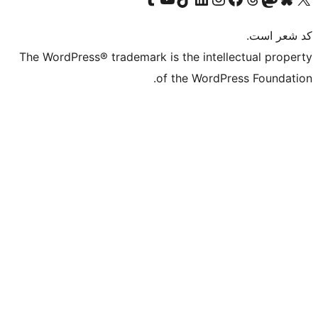
The WordPress® trademark is the in
of the Wo