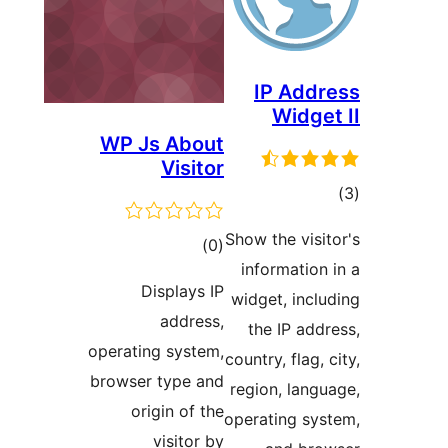
IP 
Wi
WP Js About
Visitor
Show the 
مجموع
)
(0
informa
امتیازها
Displays IP
widget, 
address,
the IP
operating system,
country, f
browser type and
region, 
origin of the
operatin
visitor by