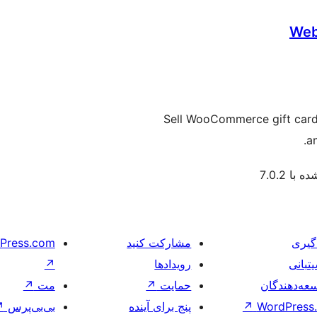
Web
Sell WooCommerce gift cards
an
با 7.0.2
گیری
مشارکت کنید
Press.com
تبانی
رویدادها
↗
عه‌دهندگان
حمایت
↗
مت
↗
WordPress.
↗
پنج برای آینده
بی‌بی‌پرس
↗