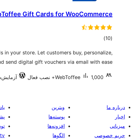
Toffee Gift Cards for WooCommerce
مجموع
)
(10
امتیازها
 in your store. Let customers buy, personalize,
d send digital gift vouchers via email with ease.
1,000+ نصب فعال
WebToffee
آزمایش‌شده 
درباره ما
ویترین
یاد
اخبار
پوسته‌ها
پشی
میزبانی
افزونه‌ها
توس
حریم خصوصی
الگوها
tv