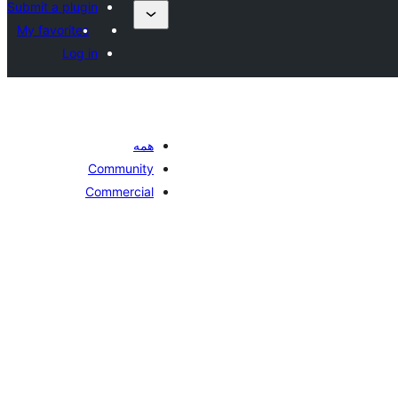
Submit a plugin
My favorites
Log in
همه
Community
Commercial