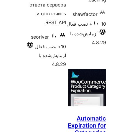
ответа сервера
и отключить
shawf
REST API.
‌شده با
seoriver
10+ نصب فعال
آزمایش‌شده با
4.8.29
Aut
Expira