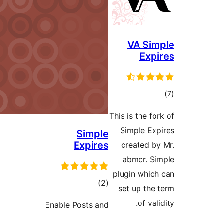
VA
This is t
Simpl
Simple
Expires
creat
abmc
plugin 
مجموع
)
(2
set up
امتیازها
o
Enable Posts and