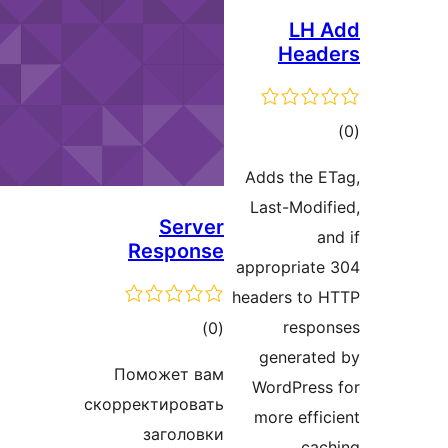
H
Adds 
Last-
Server
Response
appropr
headers
r
مجموع
)
(0
gene
امتیازها
Поможет вам
WordP
скорректировать
more 
заголовки