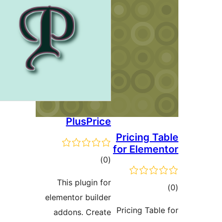
PlusPrice
Pricin
for El
مجموع
)
(0
امتیازها
This plugin for
elementor builder
Pricing 
addons. Create