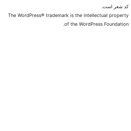
The WordPress® trademark is the in
of the Wo