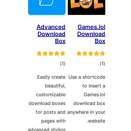
Advanced
Ga
Download
Do
Box
مجموع
)
(1
امتیازها
Easily create
Use a s
beautiful,
t
customizable
download boxes
down
for posts and
anywher
pages with
advanced styling