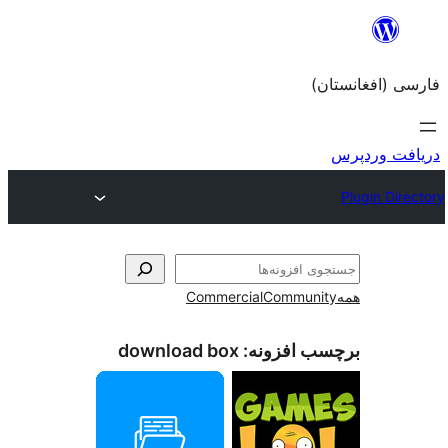
Commercial
Com
زونه:
download box