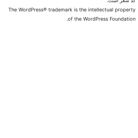
The WordPress® trademark is the in
of the Wo