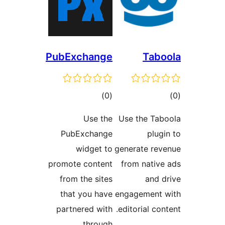
PubExchange
مجموع
)
(0
امتیازها
Use the
Use the
PubExchange
widget to
generate
promote content
from n
from the sites
that you have
engagem
partnered with
editoria
through