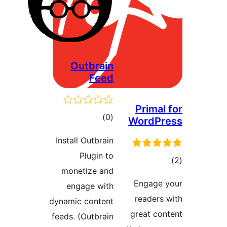
Outbrain
Feed
Pr
مجموع
)
(0
Wor
امتیازها
Install Outbrain
Plugin to
monetize and
Eng
engage with
rea
dynamic content
grea
feeds. (Outbrain