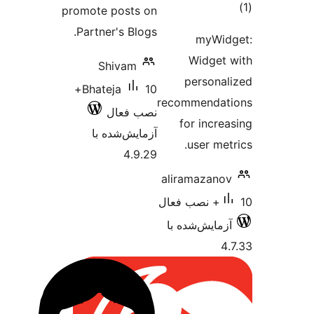
promote posts on
Partner's Blogs.
m
Wid
Shivam
per
10+
Bhateja
recomme
نصب فعال
for i
آزمایش‌شده با
use
4.9.29
alirama
‌شده با