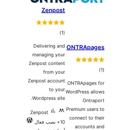
Zenpost
مجموع
)
(1
امتیازها
Delivering and
ONTR
managing your
Zenpost content
from your
Zenpost account
ONTRAp
to your
WordPres
Wordpress site.
O
Premium 
Zenpost
connect
10+ نصب فعال
acco