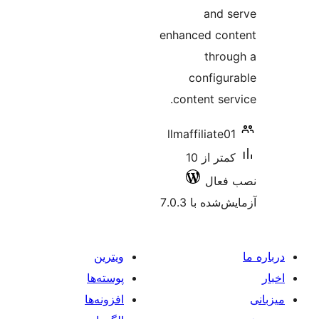
enhanced
con
conten
llmaffil
کمتر از 10
 7.0.3
ویترین
پوسته‌ها
افزونه‌ها