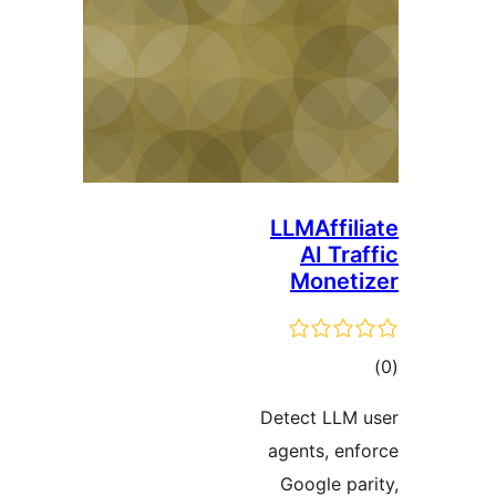
LLMAf
AI
Mo
Detect 
agents
Googl