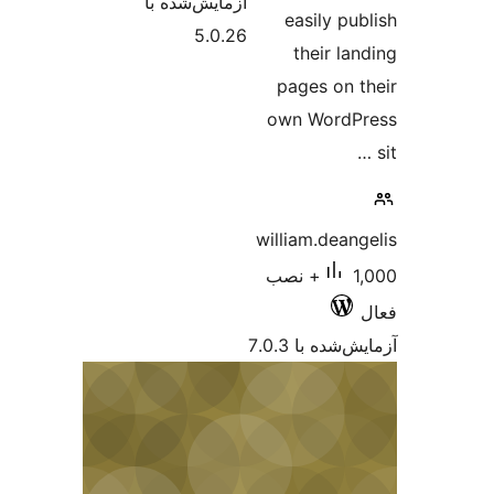
آزمایش‌شده با
easi
5.0.26
the
pages
own W
william.
1,000+ نصب
 7.0.3